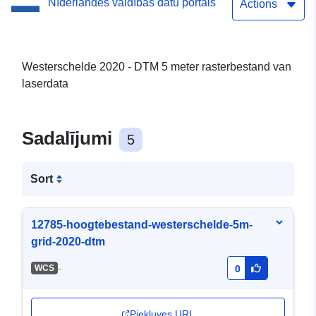
Nīderlandes valdības datu portāls
Actions
Westerschelde 2020 - DTM 5 meter rasterbestand van
laserdata
Sadalījumi
5
Sort
12785-hoogtebestand-westerschelde-5m-
grid-2020-dtm
-
WCS
0
Piekļuves URL