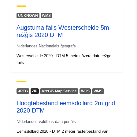
UNKNOWN
WMS
Augstuma fails Westerschelde 5m
režģis 2020 DTM
Nīderlandes Nacionālais ģeogrāfs
Westerschelde 2020 - DTM 5 metru lāzera datu režģa
fails
JPEG
ZIP
ArcGIS Map Service
WCS
WMS
Hoogtebestand eemsdollard 2m grid
2020 DTM
Nīderlandes valdības datu portāls
Eemsdollard 2020 - DTM 2 meter rasterbestand van