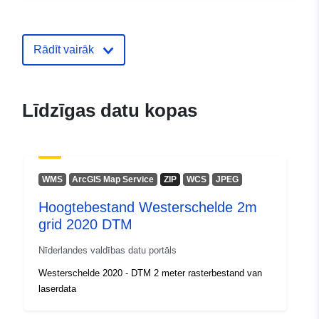
Kataloga
Pievienots data.europa.eu:
28 Jul
ieraksts:
Jaunākā informācija par Data.euro
Rādīt vairāk
29 July 2026
uriRef:
http://data.europa.eu/88u/dataset/
Līdzīgas datu kopas
hoogtebestand-westerschelde-5m-
2020-dtm
WMS
ArcGIS Map Service
ZIP
WCS
JPEG
Hoogtebestand Westerschelde 2m
grid 2020 DTM
Nīderlandes valdības datu portāls
Westerschelde 2020 - DTM 2 meter rasterbestand van
laserdata