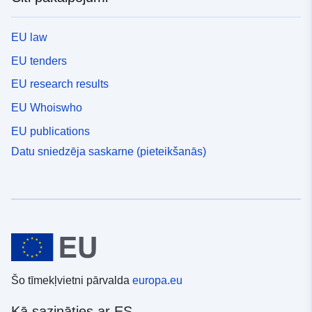
EU law
EU tenders
EU research results
EU Whoiswho
EU publications
Datu sniedzēja saskarne (pieteikšanās)
Šo tīmekļvietni pārvalda
europa.eu
Kā sazināties ar ES