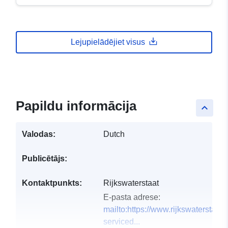
Lejupielādējiet visus
Papildu informācija
keyboard_arrow_up
Valodas:
Dutch
Publicētājs:
Kontaktpunkts:
Rijkswaterstaat
E-pasta adrese:
mailto:https://www.rijkswaterstaat.
serviced...