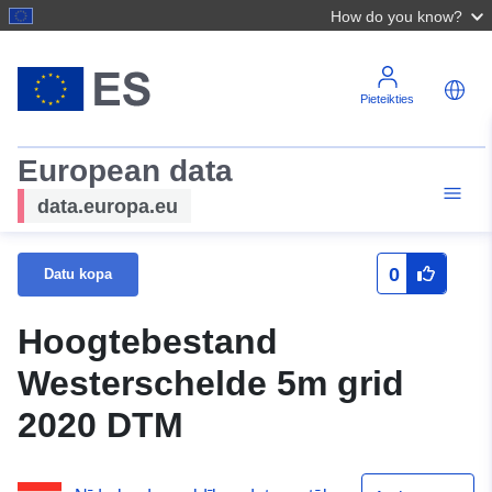
How do you know?
Pieteikties
European data
data.europa.eu
0
Datu kopa
Hoogtebestand
Westerschelde 5m grid
2020 DTM