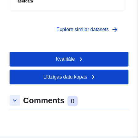
laserdata
arrow_forward
Explore similar datasets
Kvalitāte
Līdzīgas datu kopas
Comments
keyboard_arrow_down
0