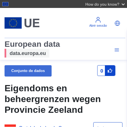
How do you know?
Abrir sessão
European data
data.europa.eu
0
Conjunto de dados
Eigendoms en
beheergrenzen wegen
Provincie Zeeland