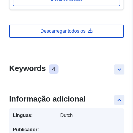
Descarregar todos os
Keywords
4
keyboard_arrow_down
Informação adicional
keyboard_arrow_up
Línguas:
Dutch
Publicador: