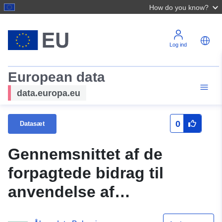
How do you know?
Log ind
European data
data.europa.eu
0
Datasæt
Gennemsnittet af de
forpagtede bidrag til
anvendelse af
landbrugsjord for 2019 for