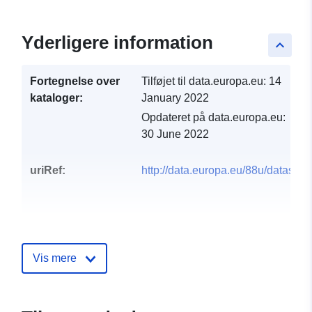
Yderligere information
keyboard_arrow_up
Fortegnelse over
Tilføjet til data.europa.eu:
14
kataloger:
January 2022
Opdateret på data.europa.eu:
30 June 2022
uriRef:
http://data.europa.eu/88u/dataset/
Vis mere