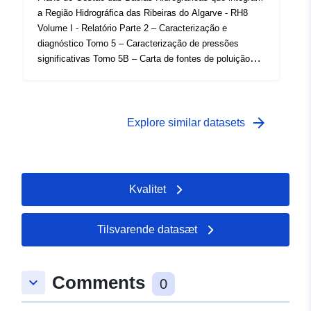
a Região Hidrográfica das Ribeiras do Algarve - RH8
Volume I - Relatório Parte 2 – Caracterização e
diagnóstico Tomo 5 – Caracterização de pressões
significativas Tomo 5B – Carta de fontes de poluição
difusa de origem suínicola
arrow_forward
Explore similar datasets
Kvalitet
Tilsvarende datasæt
Comments
keyboard_arrow_down
0