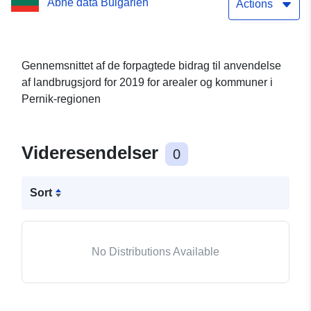
Åbne data Bulgarien
arealer og kommuner i
Actions
Pernik-regionen
Gennemsnittet af de forpagtede bidrag til anvendelse
af landbrugsjord for 2019 for arealer og kommuner i
Pernik-regionen
Videresendelser
0
Sort
No Distributions Available