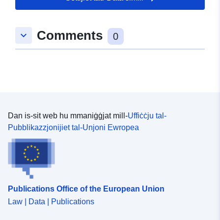
uriRef:
http://data.europa.eu/88u/dataset
39b0-4b70-9d44-24e522502a53
Comments
keyboard_arrow_down
0
Dan is-sit web hu mmaniġġjat mill-
Uffiċċju tal-
Pubblikazzjonijiet tal-Unjoni Ewropea
Publications Office of the European Union
Law | Data | Publications