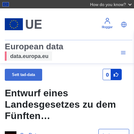
How do you know?
Illoggjar
European data
data.europa.eu
0
Sett tad-data
Entwurf eines
Landesgesetzes zu dem
Fünften
Medienänderungsstaatsvert