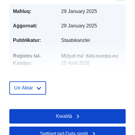
Maħluq:
29 January 2025
Aġġornati:
29 January 2025
Pubblikatur:
Staatskanzlei
Reġistru tal-
Miżjud ma’ data.europa.eu:
Katalgu:
25 April 2026
Aġġornat fuq data.europa.eu:
03 August 2026
Uri Aktar
Identifikaturi:
12892e2c-39b0-4b70-9d44-
24e522502a53
Identifikaturi
Kwalità
https://eakte.rlp.de/coo-
Oħra:
2298-102-2-2294485
Settijiet tad-Data simili