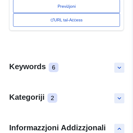
Previżjoni
URL tal-Aċċess
Keywords
6
keyboard_arrow_down
Kategoriji
2
keyboard_arrow_down
Informazzjoni Addizzjonali
keyboard_arrow_up