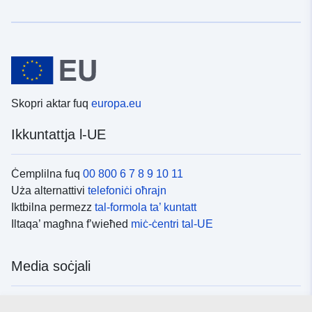
Skopri aktar fuq
europa.eu
Ikkuntattja l-UE
Ċemplilna fuq
00 800 6 7 8 9 10 11
Uża alternattivi
telefoniċi oħrajn
Iktbilna permezz
tal-formola ta’ kuntatt
Iltaqa’ magħna f’wieħed
miċ-ċentri tal-UE
Media soċjali
Fittex mezzi
tal-media soċjali tal-UE