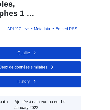
oles,
phes 1 et
PAZZ sur
API
Citez:
Metadata
Embed
RSS
re.
Qualité
Jeux de données similaires
History
u du
Ajoutée à data.europa.eu:
14
January 2022