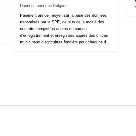
r
Données ouvertes Bulgarie
m
Paiement annuel moyen sur la base des données
transmises par le SPE, de plus de la moitié des
contrats enregistrés auprès du bureau
d’enregistrement et enregistrés auprès des offices
municipaux d’agriculture foncière pour chacune des
municipalités du district de Haskovo pour
l’entreprise 2017-2018.