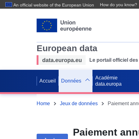
How do you know?
An official website of the European Union
European data
data.europa.eu
Le portail officiel 
Académie
Accueil
Données
data.europa
Home
Jeux de données
Paiement ann