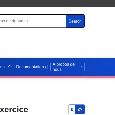
Search
À propos de
ons
Documentation
nous
xercice
0