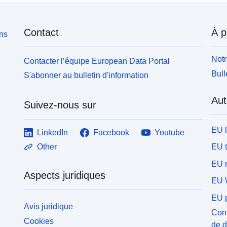
Contact
À p
ons
Notr
Contacter l’équipe European Data Portal
Bull
S'abonner au bulletin d'information
Aut
Suivez-nous sur
EU 
LinkedIn
Facebook
Youtube
EU 
Other
EU r
Aspects juridiques
EU 
EU p
Avis juridique
Conn
Cookies
de 