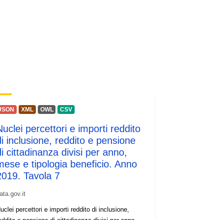
JSON
XML
OWL
CSV
Nuclei percettori e importi reddito
di inclusione, reddito e pensione
i cittadinanza divisi per anno,
mese e tipologia beneficio. Anno
2019. Tavola 7
ata.gov.it
uclei percettori e importi reddito di inclusione,