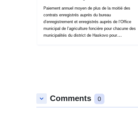
Paiement annuel moyen de plus de la moitié des
contrats enregistrés auprès du bureau
d’enregistrement et enregistrés auprès de l’Office
municipal de l’agriculture foncière pour chacune des
municipalités du district de Haskovo pour
l’entreprise 2019-2020 sur la base des données
transmises par le PSE.
Comments
keyboard_arrow_down
0