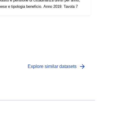
eddito e pensione di cittadinanza divisi per anno,
ese e tipologia beneficio. Anno 2019. Tavola 7
arrow_forward
Explore similar datasets