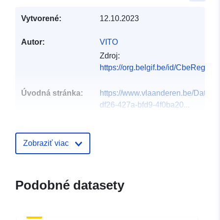
Vytvorené:
12.10.2023
Autor:
VITO
Zdroj:
https://org.belgif.be/id/CbeRegis
Úvodná stránka:
https://www.vlaanderen.be/DataC
df26-427a-bfd9-4f0ba20...
Jazyky:
Dutch
Zobraziť viac
Vydavateľ:
Databank Ondergrond
Vlaanderen (DOV)
Podobné datasety
Kontaktné
Vlaamse overheid, Departement 
miesta:
Planbureau voor Omgeving (VP...
Názov organizácie:
Vlaamse overh