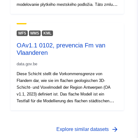
Pôvod:
Zdroj:
http://data.gov.be/.well-
modelovanie plytkého mestského podložia. Táto zmluva
known/genid/prov/f0c69150e738c
je súčasťou dohody flámskej vlády o riadení so
spoločnosťou VITO pod názvom VLAKO v mene
Identifikátory:
flámskeho úradu pre environmentálne plánovanie.
13537469-df26-427a-bfd9-
4f0ba20e6f9e
WFS
WMS
KML
OAv1.1 0102, prevencia Fm van
Ďalšie
Vlaanderen
identifikátory:
data.gov.be
uriRef:
http://data.europa.eu/88u/dataset
Diese Schicht stellt die Vorkommensgrenze von
df26-427a-bfd9-4f0ba20e6f9e
Flandern dar, wie sie im flachen geologischen 3D-
Schicht- und Voxelmodell der Region Antwerpen (OA
Prístupové práva:
public
v1.1, 2023) definiert ist. Das flache Modell ist ein
Testfall für die Modellierung des flachen städtischen
Časová
irregular
Untergrunds. Das Modell wurde im Rahmen der
Verwaltungsvereinbarung der flämischen Regierung mit
pravidelnosť:
VITO unter dem Namen VLAKO im Auftrag des
flämischen Umweltplanungsbüros erstellt.
arrow_forward
Explore similar datasets
Časové pokrytie:
01 January 2019