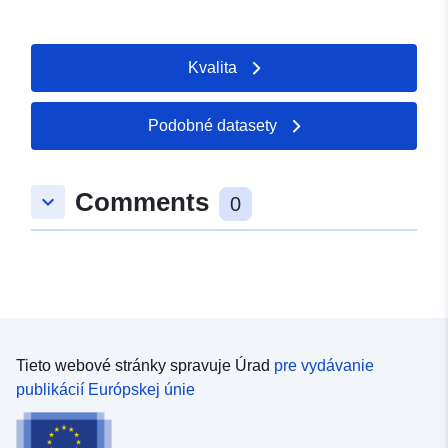
 -
31 December 2020
Kvalita
Podobné datasety
Comments
keyboard_arrow_down
0
Tieto webové stránky spravuje Úrad
pre vydávanie
publikácií Európskej únie