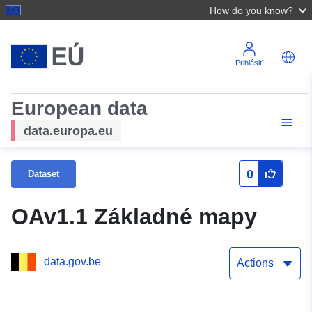
How do you know?
Prihlásiť
European data
data.europa.eu
0
Dataset
OAv1.1 Základné mapy
data.gov.be
Actions