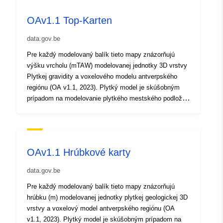
Omgeving, Vlaams Planbureau voo
OAv1.1 Top-Karten
E-mail:
mailto:natuurlijkerijkdommenbru
data.gov.be
Adresa URL:
https://www.omgevin
Pre každý modelovaný balík tieto mapy znázorňujú
výšku vrcholu (mTAW) modelovanej jednotky 3D vrstvy
Katalógový
Pridané k údajom.europa.eu:
04 M
Plytkej gravidity a voxelového modelu antverpského
záznam:
Aktualizované na základe údajov.
regiónu (OA v1.1, 2023). Plytký model je skúšobným
30 July 2026
prípadom na modelovanie plytkého mestského podložia.
Táto zmluva patrí do rámca dohody flámskej vlády o
riadení so spoločnosťou VITO pod názvom VLAKO v
Zemepisné
Súradnice:
[ [ 2.54, 51.51 ], [
mene flámskeho úradu pre environmentálne plánovanie.
pokrytie:
5.92, 51.51 ], [ 5.92, 50.67 ], [
2.54, 50.67 ], [ 2.54, 51.51 ] ]
OAv1.1 Hrúbkové karty
Typ:
Polygon
data.gov.be
Pre každý modelovaný balík tieto mapy znázorňujú
Zodpovedá:
Zdroj:
hrúbku (m) modelovanej jednotky plytkej geologickej 3D
http://www.opengis.net/def/crs/E
vrstvy a voxelový model antverpského regiónu (OA
v1.1, 2023). Plytký model je skúšobným prípadom na