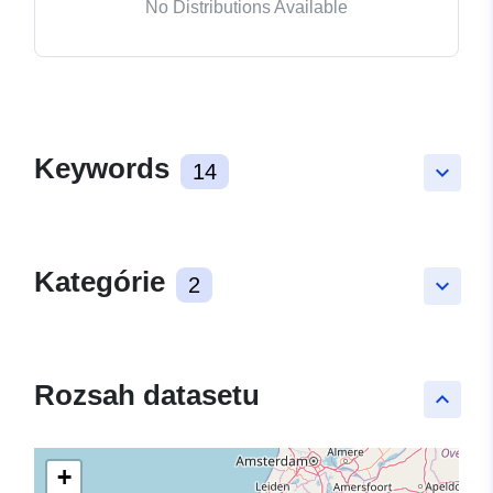
No Distributions Available
Keywords
14
keyboard_arrow_down
Kategórie
2
keyboard_arrow_down
Rozsah datasetu
keyboard_arrow_up
+