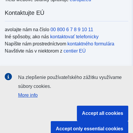
Kontaktujte EÚ
avolajte nám na číslo
00 800 6 7 8 9 10 11
Iné spôsoby, ako nás
kontaktovať telefonicky
Napíšte nám prostredníctvom
kontaktného formulára
Navštívte nás v niektorom z
centier EÚ
Sociálne médiá
Na zlepšenie používateľského zážitku využívame
Kanály EÚ na
sociálnych médiách
súbory cookies.
More info
Inštitúcie a orgány EÚ
Accept all cookies
Vyhľadávanie všetkých inštitúcií a orgánov EÚ
Accept only essential cookies