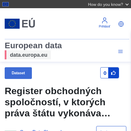
How do you know?
Prihlásiť
European data
data.europa.eu
0
Dataset
Register obchodných
spoločností, v ktorých
práva štátu vykonáva
minister obrany