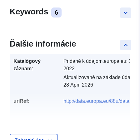
Keywords
6
keyboard_arrow_down
Ďalšie informácie
keyboard_arrow_up
Katalógový
Pridané k údajom.europa.eu:
14 J
záznam:
2022
Aktualizované na základe údajov.
28 April 2026
uriRef:
http://data.europa.eu/88u/dataset/