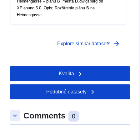
Heimengasse – plánu B“ mesta Ludwigsburg od
XPlanung 5.0. Opis: Rozšírenie plánu B na
Heimengasse.
arrow_forward
Explore similar datasets
Kvalita
Podobné datasety
Comments
keyboard_arrow_down
0