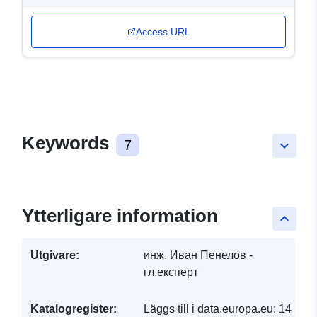
Access URL
Keywords
7
keyboard_arrow_down
Ytterligare information
keyboard_arrow_up
Utgivare:
инж. Иван Пенелов -
гл.експерт
Katalogregister:
Läggs till i data.europa.eu:
14