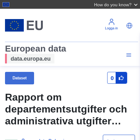
How do you know?
Logga in
European data
data.europa.eu
0
Dataset
Rapport om
departementsutgifter och
administrativa utgifter
inom ramen för