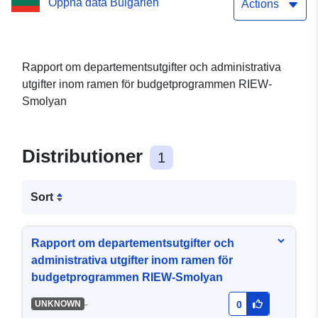
Öppna data Bulgarien
budgetprogrammen RIEW-
Actions
Smolyan
Rapport om departementsutgifter och administrativa
utgifter inom ramen för budgetprogrammen RIEW-
Smolyan
Distributioner
1
Sort
Rapport om departementsutgifter och
administrativa utgifter inom ramen för
budgetprogrammen RIEW-Smolyan
-
UNKNOWN
0