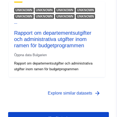
UNKNOWN
UNKNOWN
UNKNOWN
UNKNOWN
UNKNOWN
UNKNOWN
UNKNOWN
UNKNOWN
...
Rapport om departementsutgifter
och administrativa utgifter inom
ramen för budgetprogrammen
Öppna data Bulgarien
Rapport om departementsutgifter och administrativa
utgifter inom ramen för budgetprogrammen
arrow_forward
Explore similar datasets