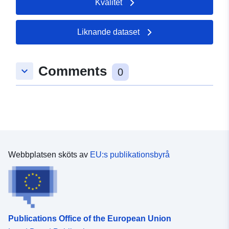
Kvalitet
Liknande dataset
Comments
keyboard_arrow_down
0
Webbplatsen sköts av
EU:s publikationsbyrå
Publications Office of the European Union