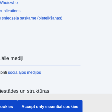
Whoiswho
ublications
 sniedzēja saskarne (pieteikšanās)
iālie mediji
konti
sociālajos medijos
iestādes un struktūras
ēt visas ES iestādes un struktūras
cookies
Accept only essential cookies