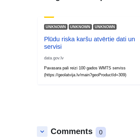
UNKNOWN
UNKNOWN
UNKNOWN
Plūdu riska karšu atvērtie dati un
servisi
data.gov.lv
Pavasara pali reizi 100 gados WMTS serviss
(https://geolatvija.lv/main?geoProductId=309)
Comments
keyboard_arrow_down
0