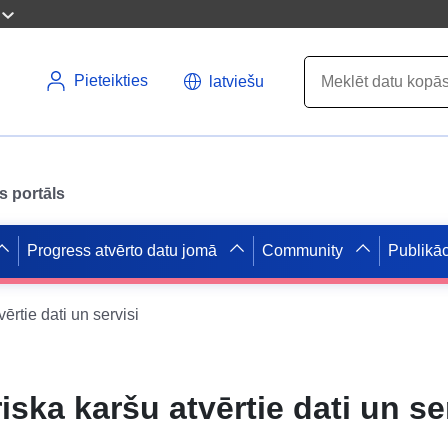
Pieteikties
latviešu
s portāls
Progress atvērto datu jomā
Community
Publikāc
ērtie dati un servisi
iska karšu atvērtie dati un se