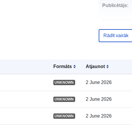
Publicētājs:
Kontaktpunkt
Rādīt vairāk
Kataloga
ieraksts:
Formāts
Atjaunot
Ģeogrāfiskā
atrašanās vie
2 June 2026
UNKNOWN
2 June 2026
UNKNOWN
Identifikatori:
2 June 2026
UNKNOWN