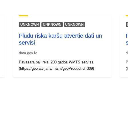
UNKNOWN
UNKNOWN
UNKNOWN
Plūdu riska karšu atvērtie dati un
servisi
data.gov.lv
d
Pavasara pali reizi 200 gados WMTS serviss
P
(https://geolatvija.lv/main?geoProductId=309)
(