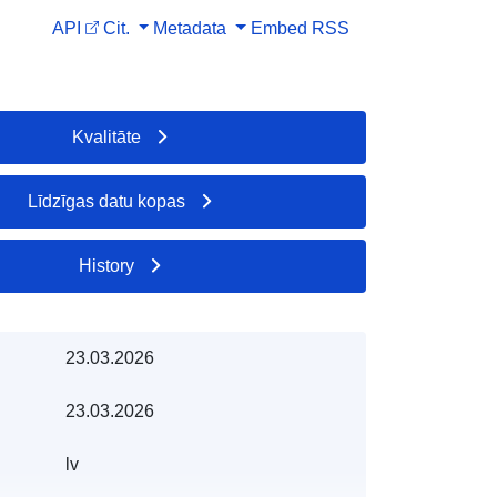
API
Cit.
Metadata
Embed
RSS
Kvalitāte
Līdzīgas datu kopas
History
23.03.2026
23.03.2026
lv