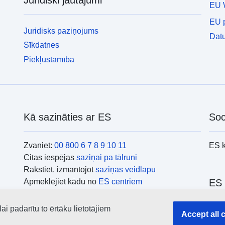
EU 
EU p
Juridisks paziņojums
Datu
Sīkdatnes
Piekļūstamība
Kā sazināties ar ES
Soc
Zvaniet:
00 800 6 7 8 9 10 11
ES 
Citas iespējas
saziņai pa tālruni
Rakstiet, izmantojot
saziņas veidlapu
Apmeklējiet kādu no
ES centriem
ES 
i padarītu to ērtāku lietotājiem
Mekl
Accept all 