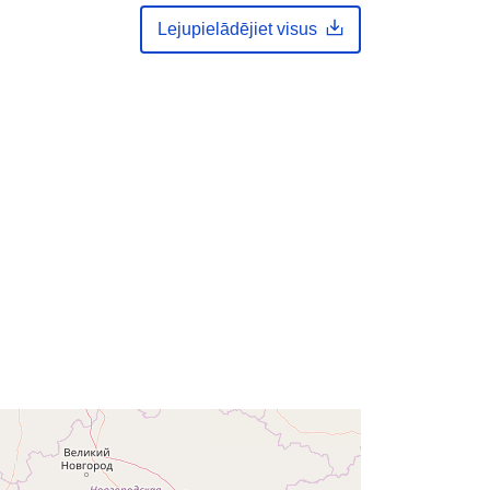
http://data.europa.eu/88u/dataset/14
4d1693-ddff-402b-9e8b-
Lejupielādējiet visus
80f2b1f67204