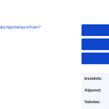
ttps://geolatvija.lv/main?
Izveidots:
Atjaunot:
Valodas: