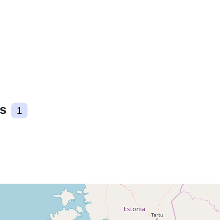
uriRef:
s
1