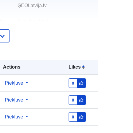
ĢEOLatvija.lv
s:
E-pasta adrese:
mailto:pasts@vdaa.gov.lv
Pievienots data.europa.eu:
28 July 2026
Jaunākā informācija par Data.europa.eu:
29 July 2026
Actions
Likes
Koordinātes:
[ [ 28.5, 55.6 ], [ 20.7,
ta:
55.6 ], [ 20.7, 58.1 ], [ 28.5, 58.1 ], [
Piekļuve
0
28.5, 55.6 ] ]
Tips:
Polygon
Piekļuve
0
144d1693-ddff-402b-9e8b-
Piekļuve
0
80f2b1f67204