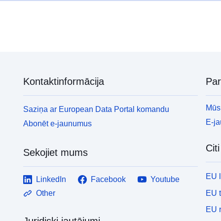
Kontaktinformācija
Pa
Mūsu
Saziņa ar European Data Portal komandu
E-j
Abonēt e-jaunumus
Cit
Sekojiet mums
EU 
LinkedIn
Facebook
Youtube
EU 
Other
EU r
Juridiski jautājumi