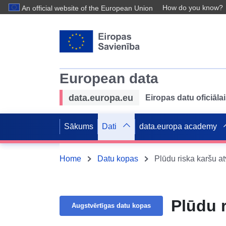
How do you know?
An official website of the European Union
European data
data.europa.eu
Eiropas datu oficiālai
Sākums
Dati
data.europa academy
Home
Datu kopas
Plūdu riska karšu atv
Plūdu r
Augstvērtīgas datu kopas