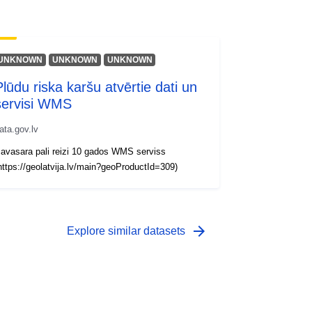
UNKNOWN
UNKNOWN
UNKNOWN
Plūdu riska karšu atvērtie dati un
servisi WMS
ata.gov.lv
avasara pali reizi 10 gados WMS serviss
https://geolatvija.lv/main?geoProductId=309)
arrow_forward
Explore similar datasets