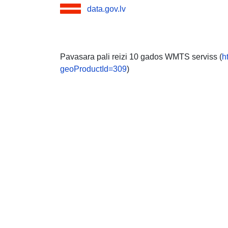
data.gov.lv
Pavasara pali reizi 10 gados WMTS serviss (
h
geoProductId=309
)