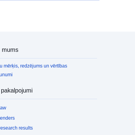
r mums
 mērķis, redzējums un vērtības
aunumi
i pakalpojumi
law
tenders
esearch results