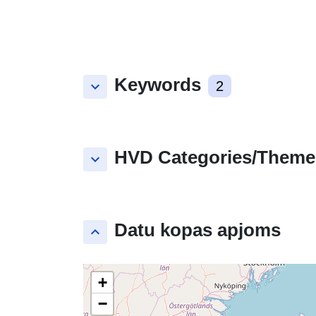
Keywords
keyboard_arrow_down
2
HVD Categories/Theme
keyboard_arrow_down
Datu kopas apjoms
keyboard_arrow_up
+
−