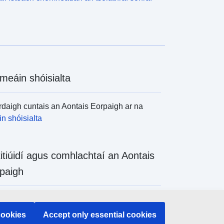
meáin shóisialta
daigh cuntais an Aontais Eorpaigh ar na
n shóisialta
titiúidí agus comhlachtaí an Aontais
paigh
daigh na hinstitiúidí agus na comhlachtaí
 de chuid an Aontais Eorpaigh
cookies
Accept only essential cookies