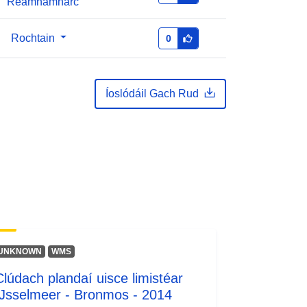
Réamhamharc
Rochtain
0
Íoslódáil Gach Rud
UNKNOWN
WMS
Clúdach plandaí uisce limistéar
IJsselmeer - Bronmos - 2014