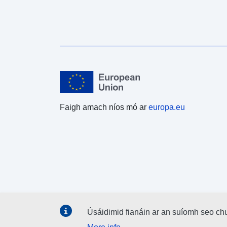
Faigh amach níos mó ar
europa.eu
Úsáidimid fianáin ar an suíomh seo ch