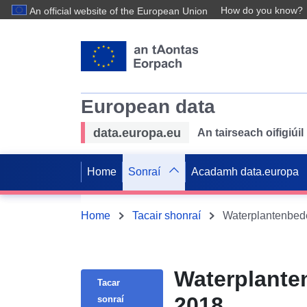
How do you know?
An official website of the European Union
European data
data.europa.eu
An tairseach oifigiú
Home
Sonraí
Acadamh data.europa
Home
Tacair shonraí
Waterplantenbede
Waterplanten
Tacar
2018
sonraí