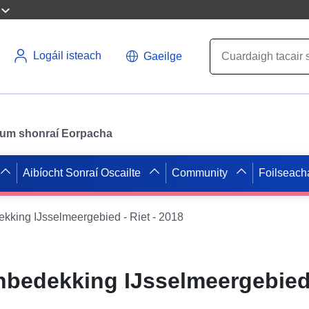
Logáil isteach
Gaeilge
il um shonraí Eorpacha
Aibíocht Sonraí Oscailte
Community
Foilseach
kking IJsselmeergebied - Riet - 2018
bedekking IJsselmeergebied 