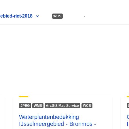
ebied-riet-2018
-
WCS
JPEG
WMS
ArcGIS Map Service
WCS
Waterplantenbedekking
IJsselmeergebied - Bronmos -