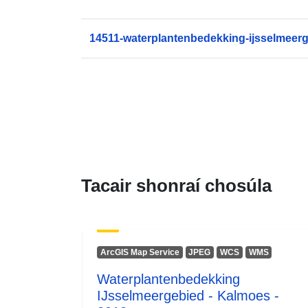
14511-waterplantenbedekking-ijsselmeerg
Tacair shonraí chosúla
ArcGIS Map Service
JPEG
WCS
WMS
Waterplantenbedekking
IJsselmeergebied - Kalmoes -