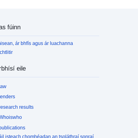
mharc ar na pointí tomhais. Bí ag faire amach! Is
éidir le plandaí uisce tarlú lasmuigh den chrios
agged freisin.
as fúinn
isean, ár bhfís agus ár luachanna
htlitir
rbhísí eile
law
tenders
esearch results
Whoiswho
ublications
il isteach chomhéadan an tsoláthraí sonraí