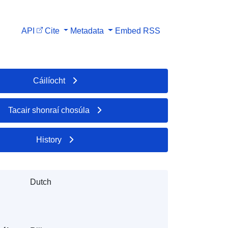
API
Cite
Metadata
Embed
RSS
Cáilíocht
Tacair shonraí chosúla
History
Dutch