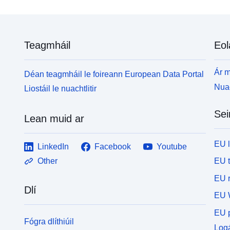
"Puntenkaart veldwaarnemingen" voor een
a
weergave van de meetpunten. Let op! Waterplanten
f
kunnen ook buiten de gekarteerde zone voorkomen.
j
Teagmháil
Eol
Ár m
Déan teagmháil le foireann European Data Portal
Nuac
Liostáil le nuachtlitir
Sei
Lean muid ar
EU 
LinkedIn
Facebook
Youtube
EU 
Other
EU r
Dlí
EU 
EU p
Fógra dlíthiúil
Logá