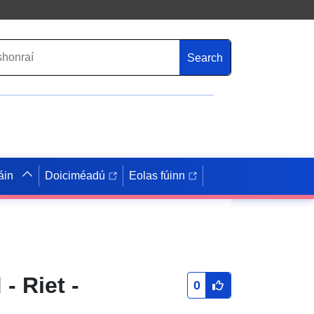
Search
áin
Doiciméadú
Eolas fúinn
- Riet -
0