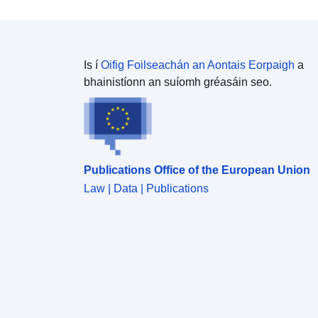
"Puntenkaart veldwaarnemingen" voor een
weergave van de meetpunten. Let op! Waterplanten
kunnen ook buiten de gekarteerde zone voorkomen.
Is í
Oifig Foilseachán an Aontais Eorpaigh
a
bhainistíonn an suíomh gréasáin seo.
Publications Office of the European Union
Law | Data | Publications