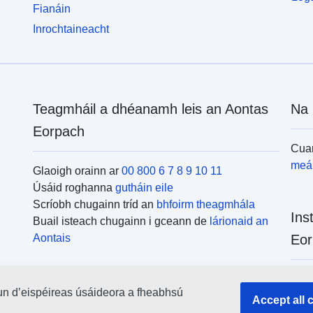
Fianáin
Inrochtaineacht
Teagmháil a dhéanamh leis an Aontas
Na 
Eorpach
Cuar
meái
Glaoigh orainn ar
00 800 6 7 8 9 10 11
Úsáid roghanna
gutháin eile
Scríobh chugainn tríd an
bhfoirm theagmhála
Ins
Buail isteach chugainn i gceann de
lárionaid an
Aontais
Eor
Cuar
un d’eispéireas úsáideora a fheabhsú
uile
Accept all 