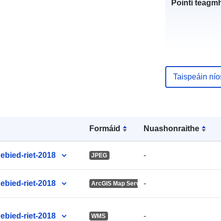
Pointí teagmh
Taispeáin ní
Taifead Catal
Formáid
Nuashonraithe
uriRef:
ebied-riet-2018
-
JPEG
ebied-riet-2018
-
ArcGIS Map Service
ebied-riet-2018
-
WMS