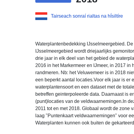
Tairseach sonraí rialtas na hÍsiltíre
Waterplantenbedekking IJsselmeergebied. De 
IJsselmeergebied wordt driejaarlijks gemonitor
drie jaar in elk deel van het gebied de waterp
2016 in het Markermeer en IJmeer, in 2017 in h
randmeren. Nb: het Veluwemeer is in 2018 nie
een beperkt aantal locaties.Voor elk jaar is e
waterplantensoort en een dataset met de tota
betreffen geinterpoleerde data. Daarnaast is er
(punt)locaties van de veldwaarnemingen.In deze
2011 tot en met 2018. Globaal wordt de zone v
laag "Puntenkaart veldwaarnemingen" voor ee
Waterplanten kunnen ook buiten de gekarteer