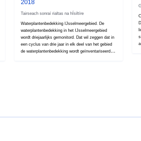
2018
G
Tairseach sonraí rialtas na hÍsiltíre
C
D
Waterplantenbedekking IJsselmeergebied. De
l
waterplantenbedekking in het IJsselmeergebied
s
wordt driejaarlijks gemonitord. Dat wil zeggen dat in
a
een cyclus van drie jaar in elk deel van het gebied
l
de waterplantenbedekking wordt geïnventariseerd: in
2
2016 in het Markermeer en IJmeer, in 2017 in het
f
IJsselmeer, en in 2018 in de randmeren. Nb: het
V
Veluwemeer is in 2018 niet gebiedsdekkend
t
gekarteerd, maar op een beperkt aantal
t
locaties.Voor elk jaar is er een dataset per
a
gevonden waterplantensoort en een dataset met de
l
totale bedekkingaanwezig. Deze datasets betreffen
I
geinterpoleerde data. Daarnaast is er per jaar een
b
dataset met de (punt)locaties van de
a
veldwaarnemingen.In deze datasetsstaat informatie
b
uit de jaren 2011 tot en met 2018. Globaal wordt de
d
zone van 0-3 meter diepte gekarteerd. Zie de laag
t