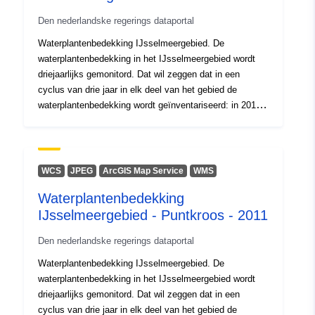
årene 2011-2018. Globalt er zonen på 0-3 meter dybde
Den nederlandske regerings dataportal
brændt. Se laget "Point Map Field Observations" for at
få et overblik over målepunkterne. Pas på! Vandplanter
Waterplantenbedekking IJsselmeergebied. De
kan også forekomme uden for den takkede zone.
waterplantenbedekking in het IJsselmeergebied wordt
driejaarlijks gemonitord. Dat wil zeggen dat in een
cyclus van drie jaar in elk deel van het gebied de
waterplantenbedekking wordt geïnventariseerd: in 2016
in het Markermeer en IJmeer, in 2017 in het IJsselmeer,
en in 2018 in de randmeren. Nb: het Veluwemeer is in
2018 niet gebiedsdekkend gekarteerd, maar op een
beperkt aantal locaties.Voor elk jaar is er een dataset
WCS
JPEG
ArcGIS Map Service
WMS
per gevonden waterplantensoort en een dataset met de
Waterplantenbedekking
totale bedekkingaanwezig. Deze datasets betreffen
IJsselmeergebied - Puntkroos - 2011
geinterpoleerde data. Daarnaast is er per jaar een
dataset met de (punt)locaties van de
Den nederlandske regerings dataportal
veldwaarnemingen.In deze datasetsstaat informatie uit
de jaren 2011 tot en met 2018. Globaal wordt de zone
Waterplantenbedekking IJsselmeergebied. De
van 0-3 meter diepte gekarteerd. Zie de laag
waterplantenbedekking in het IJsselmeergebied wordt
"Puntenkaart veldwaarnemingen" voor een weergave
driejaarlijks gemonitord. Dat wil zeggen dat in een
van de meetpunten. Let op! Waterplanten kunnen ook
cyclus van drie jaar in elk deel van het gebied de