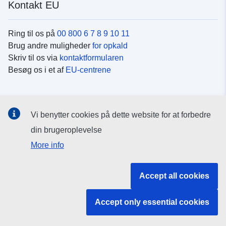
Kontakt EU
Ring til os på
00 800 6 7 8 9 10 11
Brug andre muligheder
for opkald
Skriv til os via
kontaktformularen
Besøg os i et af
EU-centrene
Sociale medier
Vi benytter cookies på dette website for at forbedre
Søg efter EU's sider på
sociale medier
din brugeroplevelse
More info
EU-institutioner og -organer
Accept all cookies
Søg efter alle EU-institutioner og -organer
Accept only essential cookies