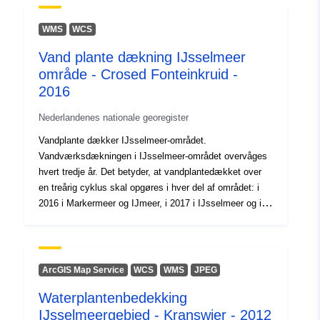
ijsselmeergebied-rivierfonteinkrui
WMS
WCS
Vand plante dækning IJsselmeer
område - Crosed Fonteinkruid -
2016
Nederlandenes nationale georegister
Vandplante dækker IJsselmeer-området.
Vandværksdækningen i IJsselmeer-området overvåges
hvert tredje år. Det betyder, at vandplantedækket over
en treårig cyklus skal opgøres i hver del af området: i
2016 i Markermeer og IJmeer, i 2017 i IJsselmeer og i
2018 i de perifere søer. NB: I 2018 blev Veluwemeer
ikke kortlagt over et område, men på et begrænset antal
steder.For hvert år findes der et datasæt pr. akvatisk
planteart og et datasæt med den samlede dækning.
ArcGIS Map Service
WCS
WMS
JPEG
Disse datasæt er interpolerede data. Desuden er der et
Waterplantenbedekking
datasæt pr. år med feltobservationernes
IJsselmeergebied - Kranswier - 2012
(punkt)placeringer.I disse datasæt er der oplysninger fra