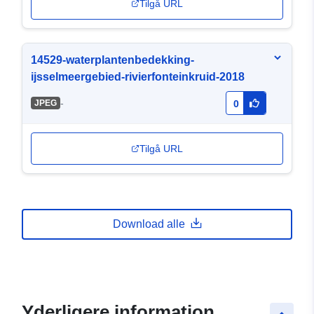
Tilgå URL
14529-waterplantenbedekking-
ijsselmeergebied-rivierfonteinkruid-2018
-
JPEG
0
Tilgå URL
Download alle
Yderligere information