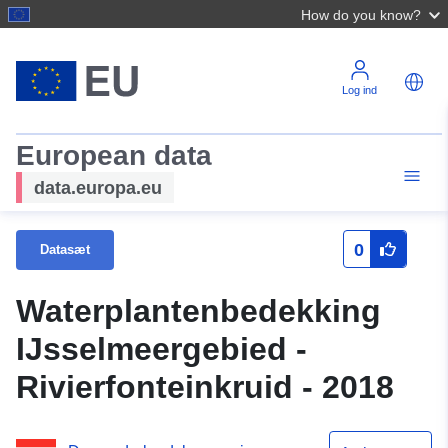
How do you know?
Log ind
European data
data.europa.eu
0
Datasæt
Waterplantenbedekking
IJsselmeergebied -
Rivierfonteinkruid - 2018