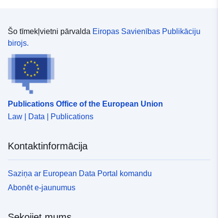
Šo tīmekļvietni pārvalda
Eiropas Savienības Publikāciju
birojs.
Publications Office of the European Union
Law | Data | Publications
Kontaktinformācija
Saziņa ar European Data Portal komandu
Abonēt e-jaunumus
Sekojiet mums