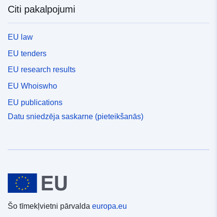
Citi pakalpojumi
EU law
EU tenders
EU research results
EU Whoiswho
EU publications
Datu sniedzēja saskarne (pieteikšanās)
Šo tīmekļvietni pārvalda
europa.eu