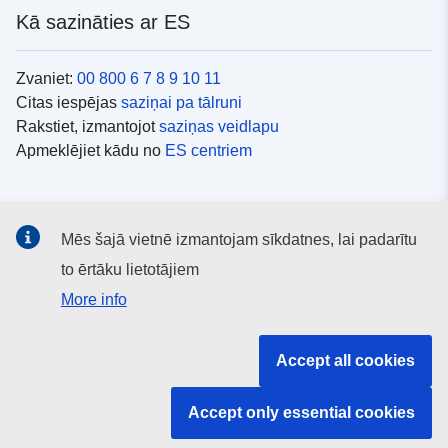
Kā sazināties ar ES
Zvaniet:
00 800 6 7 8 9 10 11
Citas iespējas
saziņai pa tālruni
Rakstiet, izmantojot
saziņas veidlapu
Apmeklējiet kādu no
ES centriem
Sociālie mediji
Mēs šajā vietnē izmantojam sīkdatnes, lai padarītu
ES konti
sociālajos medijos
to ērtāku lietotājiem
More info
ES iestādes un struktūras
Accept all cookies
Meklēt visas ES iestādes un struktūras
Accept only essential cookies