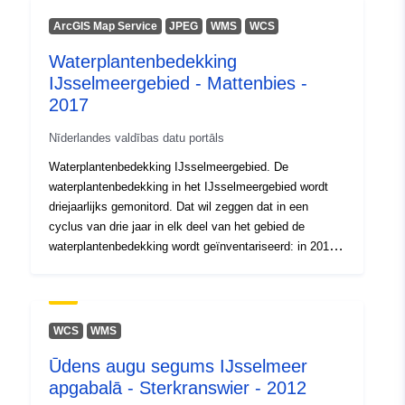
ArcGIS Map Service
JPEG
WMS
WCS
Waterplantenbedekking
IJsselmeergebied - Mattenbies -
2017
Nīderlandes valdības datu portāls
Waterplantenbedekking IJsselmeergebied. De
waterplantenbedekking in het IJsselmeergebied wordt
driejaarlijks gemonitord. Dat wil zeggen dat in een
cyclus van drie jaar in elk deel van het gebied de
waterplantenbedekking wordt geïnventariseerd: in 2016
in het Markermeer en IJmeer, in 2017 in het IJsselmeer,
en in 2018 in de randmeren. Nb: het Veluwemeer is in
2018 niet gebiedsdekkend gekarteerd, maar op een
beperkt aantal locaties.Voor elk jaar is er een dataset
WCS
WMS
per gevonden waterplantensoort en een dataset met de
Ūdens augu segums IJsselmeer
totale bedekkingaanwezig. Deze datasets betreffen
apgabalā - Sterkranswier - 2012
geinterpoleerde data. Daarnaast is er per jaar een