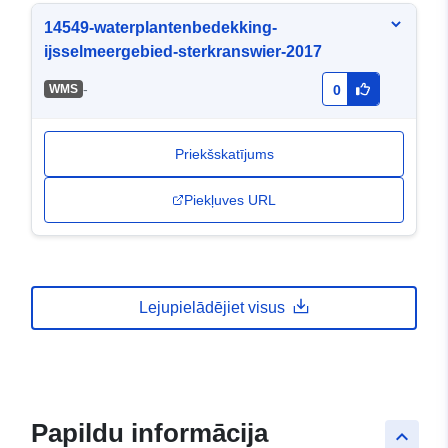
14549-waterplantenbedekking-
ijsselmeergebied-sterkranswier-2017
-
WMS
0
Priekšskatījums
Piekļuves URL
Lejupielādējiet visus
Papildu informācija
keyboard_arrow_up