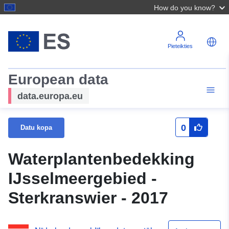
How do you know?
Pieteikties
European data
data.europa.eu
0
Datu kopa
Waterplantenbedekking
IJsselmeergebied -
Sterkranswier - 2017