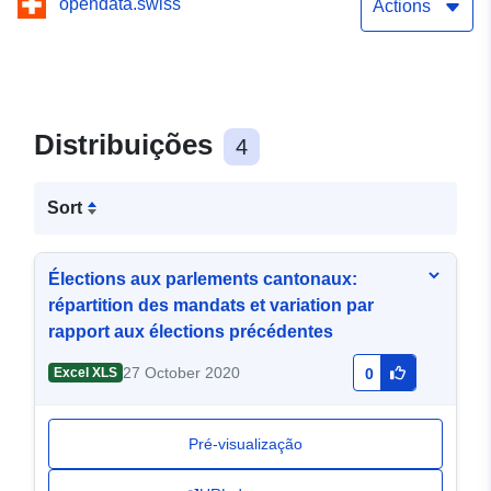
opendata.swiss
período anterior
Actions
Distribuições
4
Sort
Élections aux parlements cantonaux:
répartition des mandats et variation par
rapport aux élections précédentes
27 October 2020
Excel XLS
0
Pré-visualização