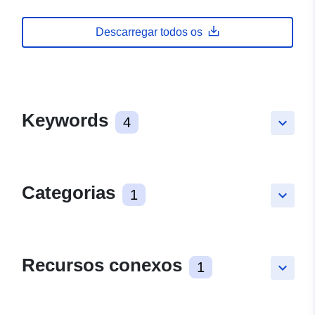
Descarregar todos os
Keywords
4
keyboard_arrow_down
Categorias
1
keyboard_arrow_down
Recursos conexos
1
keyboard_arrow_down