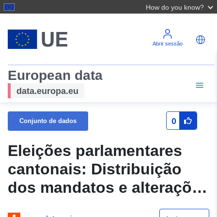
How do you know?
Abrir sessão
European data
data.europa.eu
0
Conjunto de dados
Eleições parlamentares
cantonais: Distribuição
dos mandatos e alterações
em comparação com o