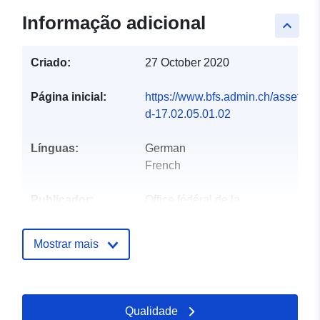
Informação adicional
keyboard_arrow_up
Criado:
27 October 2020
Página inicial:
https://www.bfs.admin.ch/asset/de/
d-17.02.05.01.02
Línguas:
German
French
Publicador:
Office fédéral de la
statistique
Mostrar mais
Pontos de
info@bfs.admin.ch
contacto:
Correio eletrónico:
mailto:auskunftsdienst@bfs.admin
Qualidade