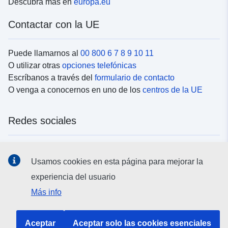
Descubra más en
europa.eu
Contactar con la UE
Puede llamarnos al
00 800 6 7 8 9 10 11
O utilizar otras
opciones telefónicas
Escríbanos a través del
formulario de contacto
O venga a conocernos en uno de los
centros de la UE
Redes sociales
Buscar los canales de la UE en las
redes sociales
Usamos cookies en esta página para mejorar la
experiencia del usuario
Instituciones y organismos de la UE
Más info
Buscar todas las instituciones y órganos de la UE
Aceptar
Aceptar solo las cookies esenciales