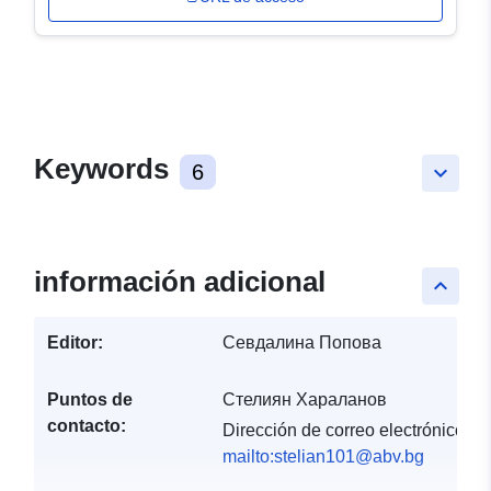
Keywords
6
keyboard_arrow_down
información adicional
keyboard_arrow_up
Editor:
Севдалина Попова
Puntos de
Стелиян Хараланов
contacto:
Dirección de correo electrónico:
mailto:stelian101@abv.bg