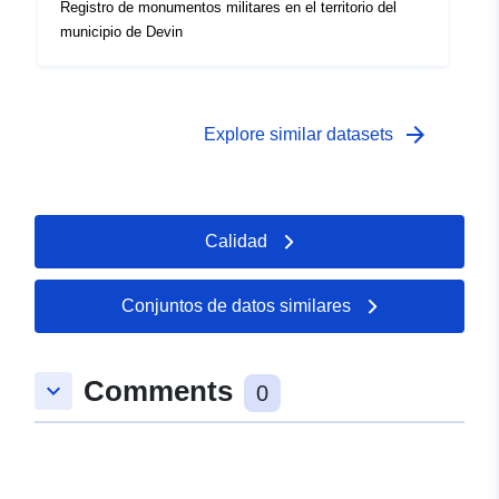
Registro de monumentos militares en el territorio del
municipio de Devin
arrow_forward
Explore similar datasets
Calidad
Conjuntos de datos similares
Comments
keyboard_arrow_down
0