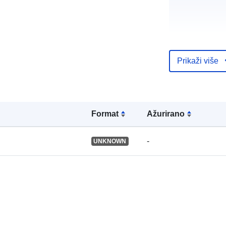
uriRef:
Prikaži više
Formаt
Ažurirano
-
UNKNOWN