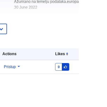
Ažurirano na temelju podataka.europa.eu:
30 June 2022
http://data.europa.eu/88u/dataset/15
210
Actions
Likes
Pristup
0