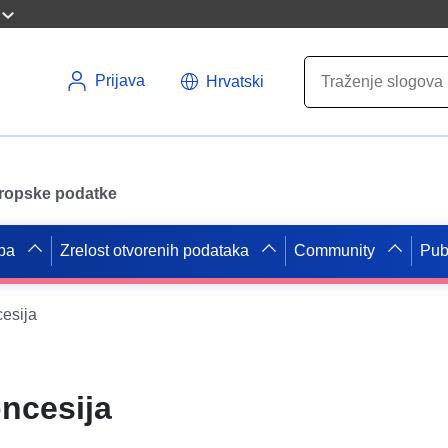
Prijava
Hrvatski
uropske podatke
pa
Zrelost otvorenih podataka
Community
Pub
cesija
oncesija