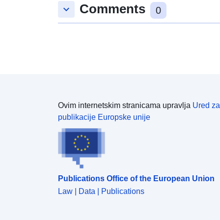
Comments
keyboard_arrow_down
0
Ovim internetskim stranicama upravlja
Ured za
publikacije Europske unije
Publications Office of the European Union
Law | Data | Publications