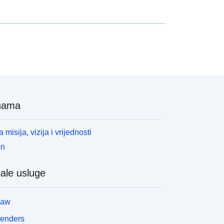
nama
 misija, vizija i vrijednosti
en
ale usluge
law
tenders