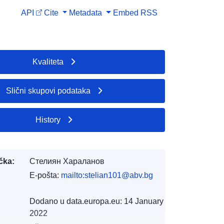
API
Cite
Metadata
Embed
RSS
Kvaliteta
Slični skupovi podataka
History
čka:
Стелиян Хараланов
E-pošta:
mailto:stelian101@abv.bg
Dodano u data.europa.eu:
14 January
2022