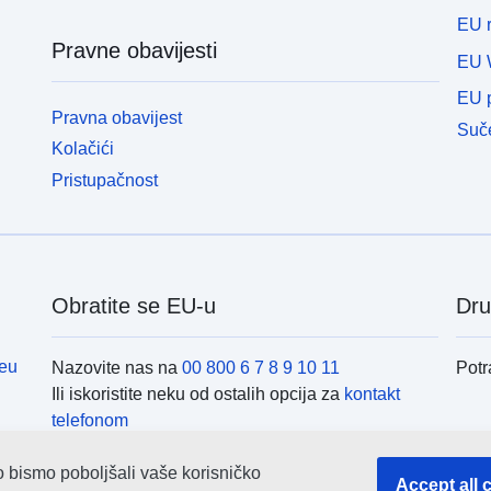
EU r
Pravne obavijesti
EU 
EU p
Pravna obavijest
Suče
Kolačići
Pristupačnost
Obratite se EU-u
Dru
eu
Nazovite nas na
00 800 6 7 8 9 10 11
Potr
Ili iskoristite neku od ostalih opcija za
kontakt
telefonom
Pošaljite nam poruku
(obrazac za kontakt)
Inst
o bismo poboljšali vaše korisničko
Posjetite nas u nekom od
centara EU-a
Accept all 