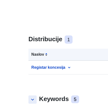
Distribucije
1
Naslov
Registar koncesija
Keywords
keyboard_arrow_down
5