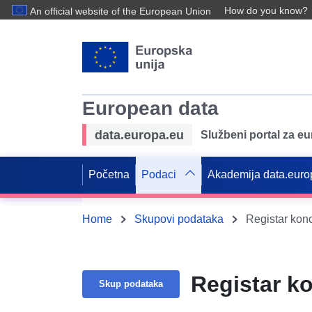
How do you know?
An official website of the European Union
European data
data.europa.eu
Službeni portal za e
Početna
Podaci
Akademija data.euro
Home
Skupovi podataka
Registar kon
Registar k
Skup podataka