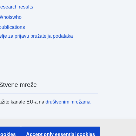
esearch results
Whoiswho
ublications
lje za prijavu pružatelja podataka
štvene mreže
ažite kanale EU-a na
društvenim mrežama
itucije i tijela EU-
cookies
Accept only essential cookies