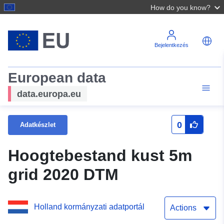
How do you know?
Bejelentkezés
European data
data.europa.eu
0
Adatkészlet
Hoogtebestand kust 5m
grid 2020 DTM
Holland kormányzati adatportál
Actions