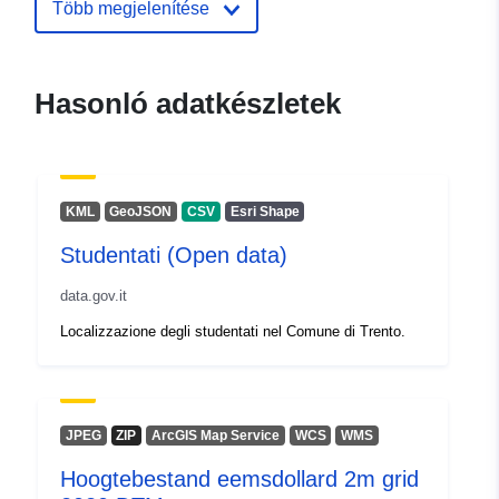
nyilvántartás:
28 July 2026
Több megjelenítése
Frissítve: data.europa.eu:
29 July
2026
Hasonló adatkészletek
uriRef:
http://data.europa.eu/88u/dataset/
hoogtebestand-kust-5m-grid-2020
KML
GeoJSON
CSV
Esri Shape
Studentati (Open data)
data.gov.it
Localizzazione degli studentati nel Comune di Trento.
JPEG
ZIP
ArcGIS Map Service
WCS
WMS
Hoogtebestand eemsdollard 2m grid