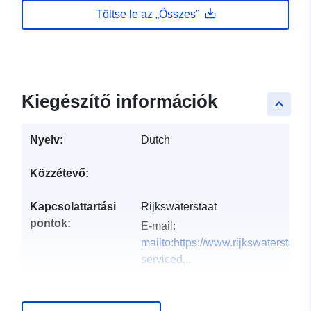
Töltse le az „Összes”
Kiegészítő információk
keyboard_arrow_up
Nyelv:
Dutch
Közzétevő:
Kapcsolattartási
Rijkswaterstaat
pontok:
E-mail:
mailto:https://www.rijkswaterstaat.
serviced...
Katalógus-
Hozzáadva a data.europa.eu-hoz: