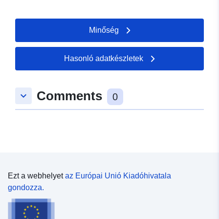
Minőség
Hasonló adatkészletek
Comments
keyboard_arrow_down
0
Ezt a webhelyet
az Európai Unió Kiadóhivatala
gondozza.