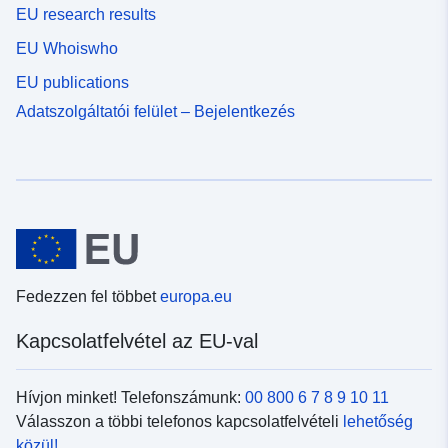
EU research results
EU Whoiswho
EU publications
Adatszolgáltatói felület – Bejelentkezés
Fedezzen fel többet
europa.eu
Kapcsolatfelvétel az EU-val
Hívjon minket! Telefonszámunk:
00 800 6 7 8 9 10 11
Válasszon a többi telefonos kapcsolatfelvételi
lehetőség
közül!