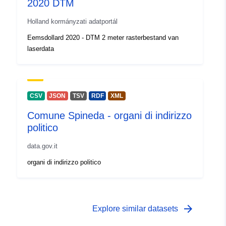
2020 DTM
Holland kormányzati adatportál
Eemsdollard 2020 - DTM 2 meter rasterbestand van
laserdata
CSV
JSON
TSV
RDF
XML
Comune Spineda - organi di indirizzo
politico
data.gov.it
organi di indirizzo politico
arrow_forward
Explore similar datasets