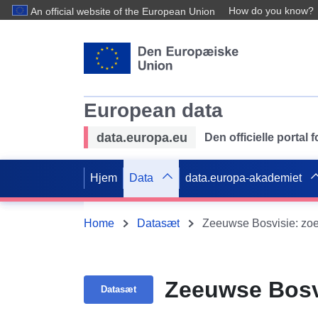
How do you know?
An official website of the European Union
European data
data.europa.eu
Den officielle portal
Hjem
Data
data.europa-akademiet
Home
Datasæt
Zeeuwse Bosvisie: zo
Zeeuwse Bosv
Datasæt