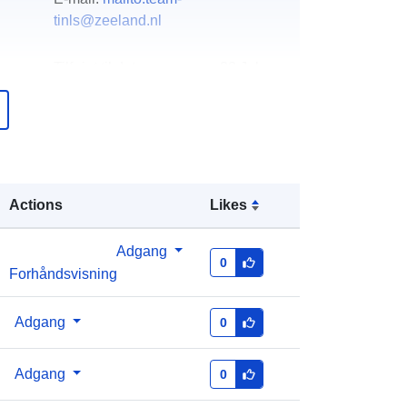
tinls@zeeland.nl
over
Tilføjet til data.europa.eu:
28 July
2026
Opdateret på data.europa.eu:
29
July 2026
http://data.europa.eu/88u/dataset/15
Actions
Likes
709-zeeuwse-bosvisie-
zoekgebieden
Adgang
0
Forhåndsvisning
Adgang
0
Adgang
0