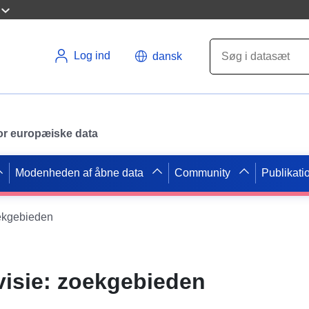
Log ind
dansk
 for europæiske data
Modenheden af åbne data
Community
Publikati
ekgebieden
isie: zoekgebieden