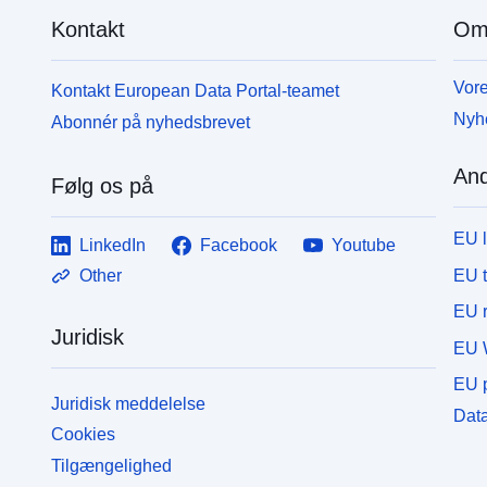
Kontakt
Om
Vore
Kontakt European Data Portal-teamet
Nyh
Abonnér på nyhedsbrevet
And
Følg os på
EU 
LinkedIn
Facebook
Youtube
EU 
Other
EU r
Juridisk
EU 
EU p
Juridisk meddelelse
Data
Cookies
Tilgængelighed