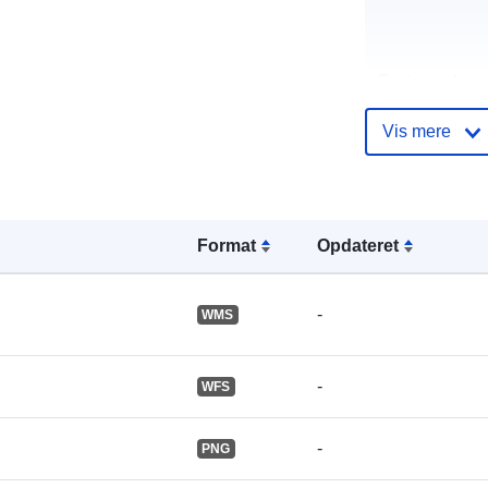
Fortegnelse 
kataloger:
Vis mere
uriRef:
Format
Opdateret
-
WMS
-
WFS
-
PNG