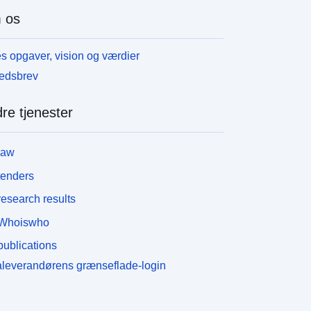
 os
s opgaver, vision og værdier
edsbrev
re tjenester
law
tenders
esearch results
Whoiswho
ublications
leverandørens grænseflade-login