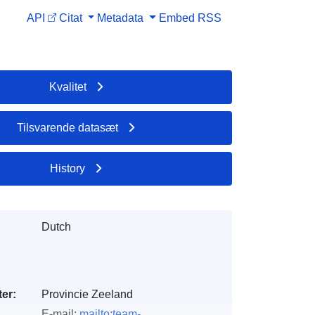
API
Citat
Metadata
Embed
RSS
Kvalitet
Tilsvarende datasæt
History
Dutch
er:
Provincie Zeeland
E-mail:
mailto:team-