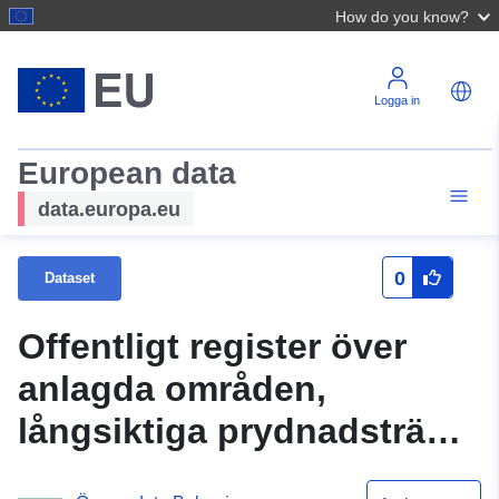
How do you know?
Logga in
European data
data.europa.eu
0
Dataset
Offentligt register över
anlagda områden,
långsiktiga prydnadsträd
och historiska träd