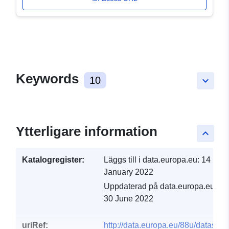
Keywords
10
keyboard_arrow_down
Ytterligare information
keyboard_arrow_up
Katalogregister:
Läggs till i data.europa.eu:
14
January 2022
Uppdaterad på data.europa.eu:
30 June 2022
uriRef:
http://data.europa.eu/88u/dataset/