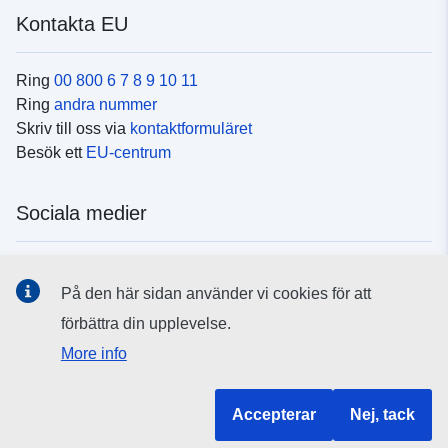
Kontakta EU
Ring
00 800 6 7 8 9 10 11
Ring
andra nummer
Skriv till oss via
kontaktformuläret
Besök ett
EU-centrum
Sociala medier
Hitta oss i
sociala medier
På den här sidan använder vi cookies för att
förbättra din upplevelse.
EU:s institutioner och organ
More info
Hitta alla EU-institutioner och EU-organ
Accepterar
Nej, tack