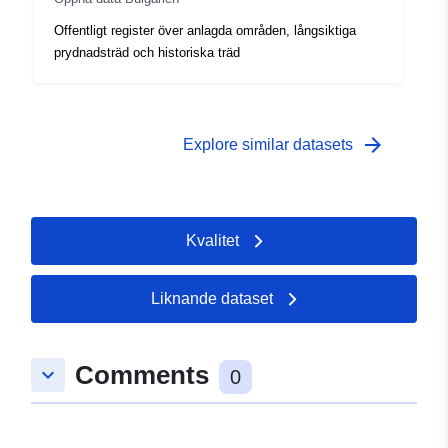
Offentligt register över anlagda områden, långsiktiga
prydnadsträd och historiska träd
arrow_forward
Explore similar datasets
Kvalitet
Liknande dataset
Comments
keyboard_arrow_down
0