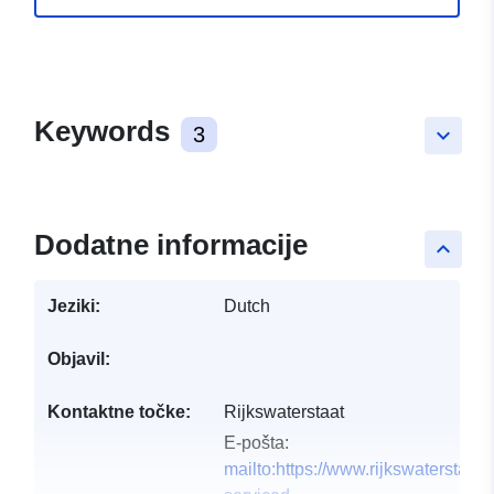
Keywords
3
keyboard_arrow_down
Dodatne informacije
keyboard_arrow_up
Jeziki:
Dutch
Objavil:
Kontaktne točke:
Rijkswaterstaat
E-pošta:
mailto:https://www.rijkswaterstaat.