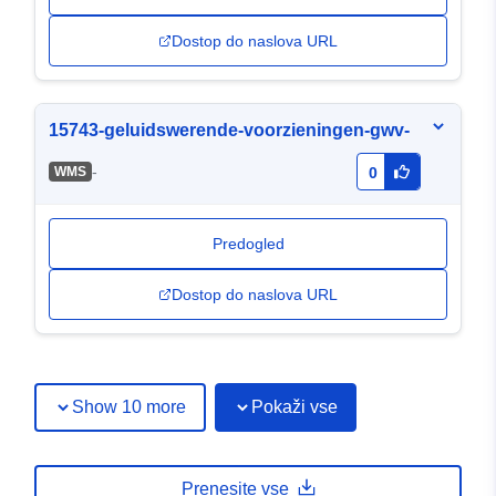
Dostop do naslova URL
15743-geluidswerende-voorzieningen-gwv-
-
WMS
0
Predogled
Dostop do naslova URL
Show 10 more
Pokaži vse
Prenesite vse