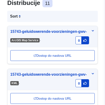
Distribucije
11
Sort
15743-geluidswerende-voorzieningen-gwv-
-
ArcGIS Map Service
0
Dostop do naslova URL
15743-geluidswerende-voorzieningen-gwv-
-
KML
0
Dostop do naslova URL