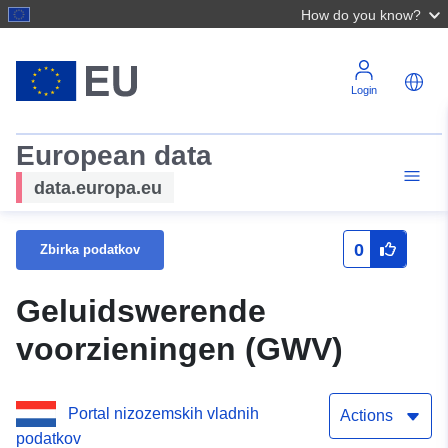
How do you know?
Login
European data
data.europa.eu
0
Zbirka podatkov
Geluidswerende
voorzieningen (GWV)
Portal nizozemskih vladnih
Actions
podatkov