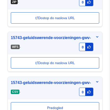
-
ZIP
0
Dostop do naslova URL
15743-geluidswerende-voorzieningen-gwv-
-
WFS
0
Dostop do naslova URL
15743-geluidswerende-voorzieningen-gwv-
-
CSV
0
Predogled