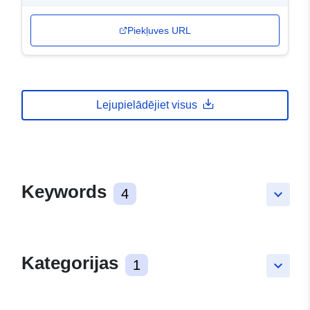
Piekļuves URL
Lejupielādējiet visus
Keywords
4
keyboard_arrow_down
Kategorijas
1
keyboard_arrow_down