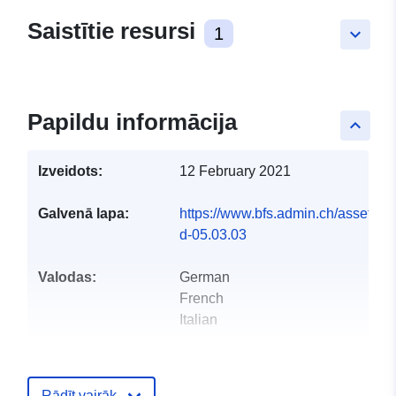
Saistītie resursi
1
keyboard_arrow_down
Papildu informācija
keyboard_arrow_up
Izveidots:
12 February 2021
Galvenā lapa:
https://www.bfs.admin.ch/asset/de/
d-05.03.03
Valodas:
German
French
Italian
Publicētājs:
Office fédéral de la
statistique
Rādīt vairāk