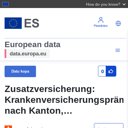
How do you know?
Pieteikties
European data
data.europa.eu
0
Datu kopa
Zusatzversicherung:
Krankenversicherungspräm
nach Kanton,
Veränderungsraten und