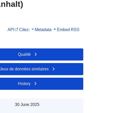
nhalt)
API
Citez:
Metadata
Embed
RSS
Qualité
Jeux de données similaires
History
30 June 2025