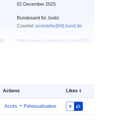
02 December 2025
Bundesamt für Justiz
Courriel:
poststelle@bfj.bund.de
l:
https://www.bundesjustizamt.de/DE/
Themen/Buergerdienste/GZR/Statist
ik/Stati...
Bundesamt für Justiz
Bundesamt für Justiz
Actions
Likes
Courriel:
mailto:poststelle@bfj.bund.de
Accès
Prévisualisation
0
u du
Ajoutée à data.europa.eu:
11
December 2025
Mise à jour sur data.europa.eu:
27