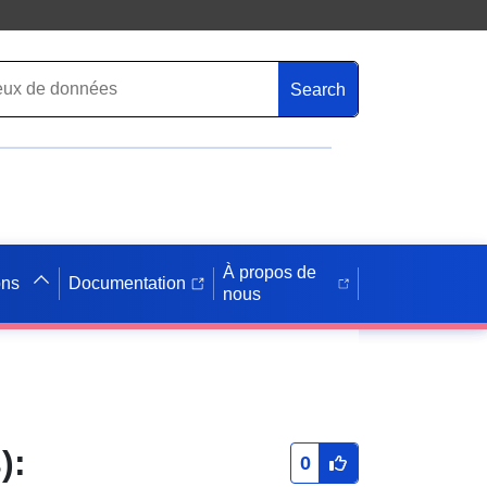
Search
À propos de
ons
Documentation
nous
):
0