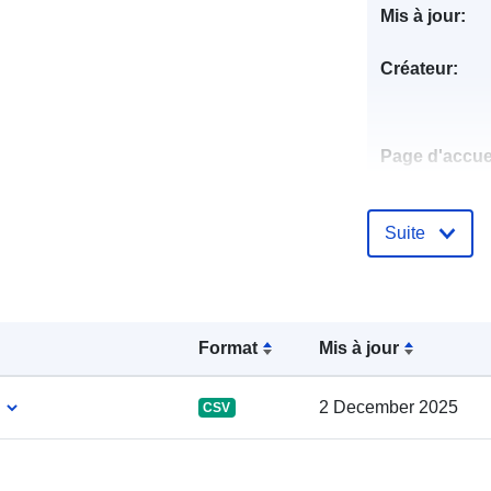
Mis à jour:
Créateur:
Page d'accuei
Suite
éditeur:
Points de
contact:
Format
Mis à jour
2 December 2025
CSV
Compte rend
catalogue: