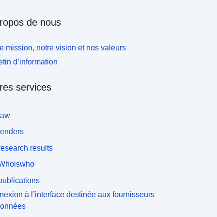
ropos de nous
e mission, notre vision et nos valeurs
etin d’information
res services
law
tenders
esearch results
Whoiswho
ublications
exion à l’interface destinée aux fournisseurs
données