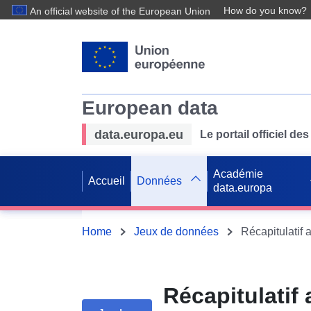
How do you know?
An official website of the European Union
European data
data.europa.eu
Le portail officiel 
Académie
Accueil
Données
data.europa
Home
Jeux de données
Récapitulatif