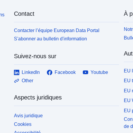
Contact
À p
ons
Notr
Contacter l’équipe European Data Portal
Bull
S'abonner au bulletin d'information
Aut
Suivez-nous sur
EU 
LinkedIn
Facebook
Youtube
EU 
Other
EU r
Aspects juridiques
EU 
EU p
Avis juridique
Conn
Cookies
de 
Accessibilité