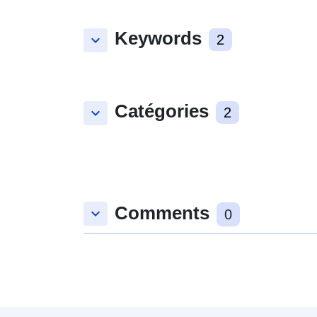
Keywords
keyboard_arrow_down
2
Catégories
keyboard_arrow_down
2
Comments
keyboard_arrow_down
0