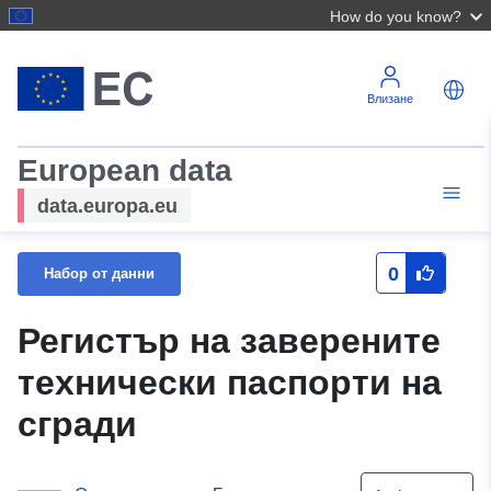
How do you know?
Влизане
European data
data.europa.eu
0
Набор от данни
Регистър на заверените
технически паспорти на
сгради