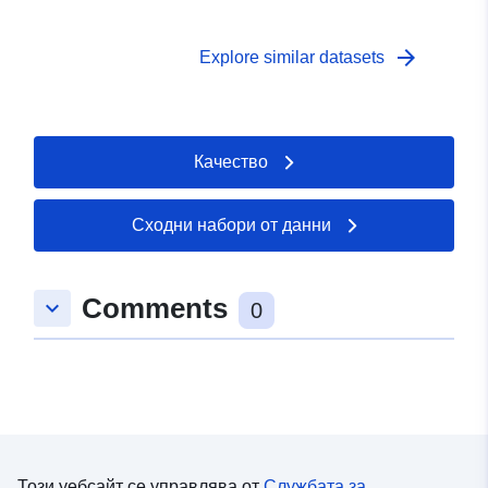
arrow_forward
Explore similar datasets
Качество
Сходни набори от данни
Comments
keyboard_arrow_down
0
Този уебсайт се управлява от
Службата за