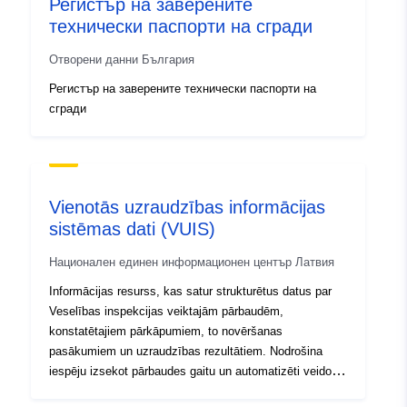
Регистър на заверените
технически паспорти на сгради
Отворени данни България
Регистър на заверените технически паспорти на
сгради
Vienotās uzraudzības informācijas
sistēmas dati (VUIS)
Национален единен информационен център Латвия
Informācijas resurss, kas satur strukturētus datus par
Veselības inspekcijas veiktajām pārbaudēm,
konstatētajiem pārkāpumiem, to novēršanas
pasākumiem un uzraudzības rezultātiem. Nodrošina
iespēju izsekot pārbaudes gaitu un automatizēti veidot
statistiskos atskaites datus.