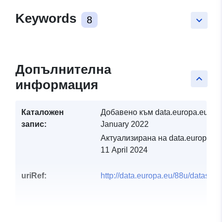
Keywords
8
keyboard_arrow_down
Допълнителна
keyboard_arrow_up
информация
Каталожен
Добавено към data.europa.eu:
14
запис:
January 2022
Актуализирана на data.europa.eu
11 April 2024
uriRef:
http://data.europa.eu/88u/dataset/