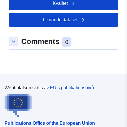
Kvalitet
Liknande dataset
Comments
keyboard_arrow_down
0
Webbplatsen sköts av
EU:s publikationsbyrå
Publications Office of the European Union