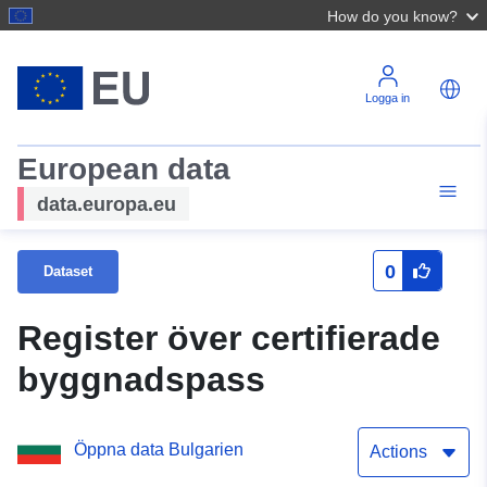
How do you know?
Logga in
European data
data.europa.eu
0
Dataset
Register över certifierade
byggnadspass
Öppna data Bulgarien
Actions