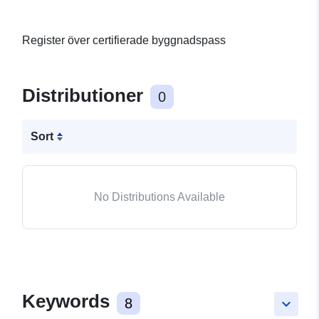
Register över certifierade byggnadspass
Distributioner
0
Sort
No Distributions Available
Keywords
8
keyboard_arrow_down