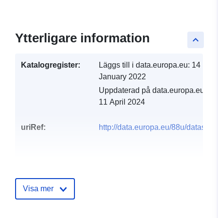
Ytterligare information
keyboard_arrow_up
Katalogregister:
Läggs till i data.europa.eu:
14
January 2022
Uppdaterad på data.europa.eu:
11 April 2024
uriRef:
http://data.europa.eu/88u/dataset/
Visa mer