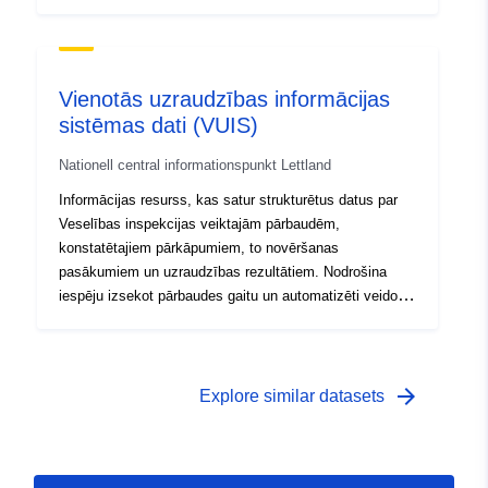
Vienotās uzraudzības informācijas
sistēmas dati (VUIS)
Nationell central informationspunkt Lettland
Informācijas resurss, kas satur strukturētus datus par
Veselības inspekcijas veiktajām pārbaudēm,
konstatētajiem pārkāpumiem, to novēršanas
pasākumiem un uzraudzības rezultātiem. Nodrošina
iespēju izsekot pārbaudes gaitu un automatizēti veidot
statistiskos atskaites datus.
arrow_forward
Explore similar datasets