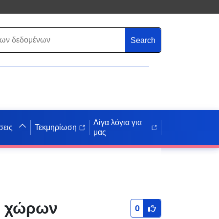
Search
Λίγα λόγια για
σεις
Τεκμηρίωση
μας
ν χώρων
0