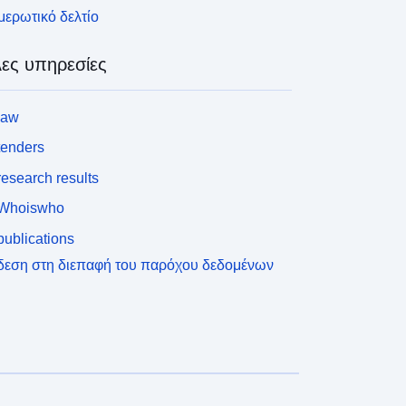
ερωτικό δελτίο
ες υπηρεσίες
law
tenders
esearch results
Whoiswho
ublications
δεση στη διεπαφή του παρόχου δεδομένων