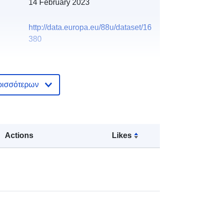
14 February 2023
http://data.europa.eu/88u/dataset/16
380
ρισσότερων
Actions
Likes