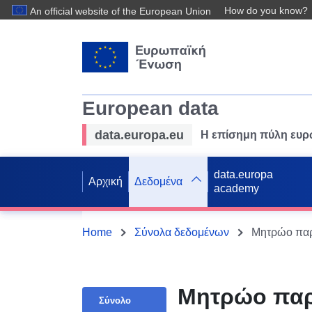
How do you know?
An official website of the European Union
European data
data.europa.eu
Η επίσημη πύλη ευ
data.europa
Αρχική
Δεδομένα
academy
Home
Σύνολα δεδομένων
Μητρώο παρ
Σύνολο