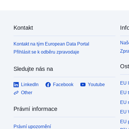
Kontakt
Inf
Naše
Kontakt na tým European Data Portal
Zpr
Přihlásit se k odběru zpravodaje
Ost
Sledujte nás na
EU 
LinkedIn
Facebook
Youtube
EU 
Other
EU r
Právní informace
EU 
EU p
Právní upozornění