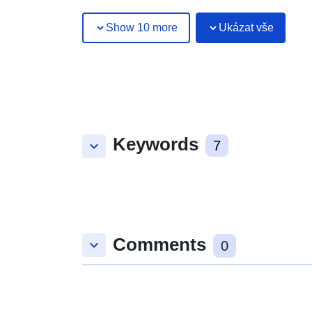
Show 10 more
Ukázat vše
Keywords
keyboard_arrow_down
7
Comments
keyboard_arrow_down
0