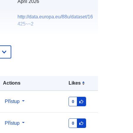
April 2026
http://data.europa.eu/88u/dataset/16
425~~2
Actions
Likes
Přístup
0
Přístup
0