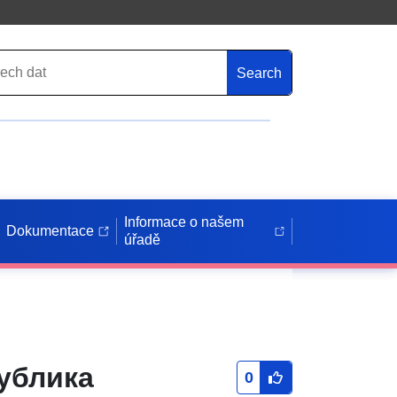
Search
Informace o našem
Dokumentace
úřadě
ублика
0