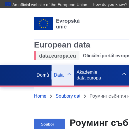
How do you know?
An official website of the European Union
European data
data.europa.eu
Oficiální portál evro
Akademie
Domů
Data
data.europa
Home
Soubory dat
Роуминг събития 
Роуминг съб
Soubor