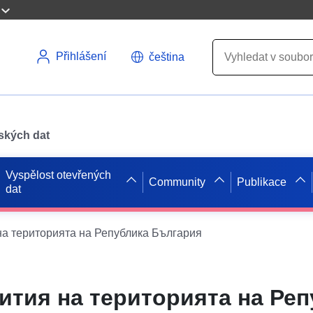
Přihlášení
čeština
pských dat
Vyspělost otevřených
Community
Publikace
dat
на територията на Република България
ития на територията на Реп