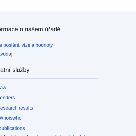
ormace o našem úřadě
 poslání, vize a hodnoty
avodaj
atní služby
law
tenders
esearch results
Whoiswho
ublications