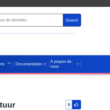
Search
À propos de
ons
Documentation
nous
tuur
0