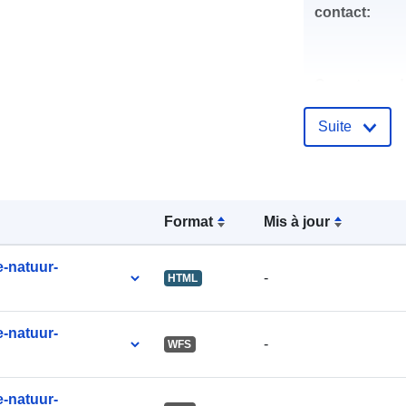
contact:
Compte rend
catalogue:
Suite
uriRef:
Format
Mis à jour
-natuur-
-
HTML
-natuur-
-
WFS
-natuur-