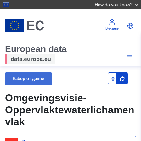
How do you know?
Влизане
European data
data.europa.eu
0
Набор от данни
Omgevingsvisie-
Oppervlaktewaterlichamen
vlak