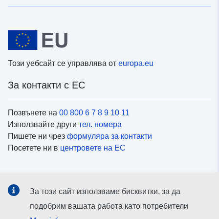
Този уебсайт се управлява от
europa.eu
За контакти с ЕС
Позвънете на
00 800 6 7 8 9 10 11
Използвайте други
тел. номера
Пишете ни чрез
формуляра за контакти
Посетете ни в
центровете на ЕС
Социални медии
За този сайт използваме бисквитки, за да
Вижте профили на ЕС в
социалните медии
подобрим вашата работа като потребители