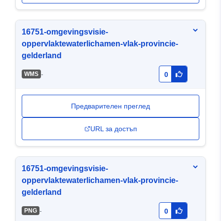
16751-omgevingsvisie-
oppervlaktewaterlichamen-vlak-provincie-
gelderland
-
WMS
0
Предварителен преглед
URL за достъп
16751-omgevingsvisie-
oppervlaktewaterlichamen-vlak-provincie-
gelderland
-
PNG
0