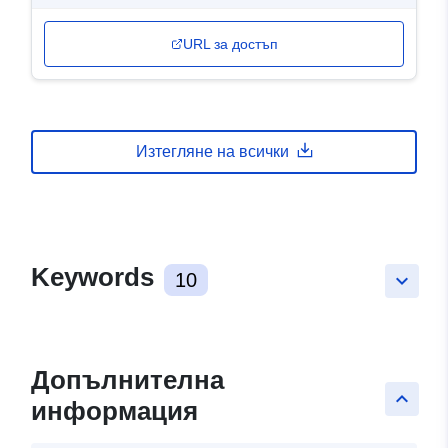
URL за достъп
Изтегляне на всички
Keywords
10
keyboard_arrow_down
Допълнителна
keyboard_arrow_up
информация