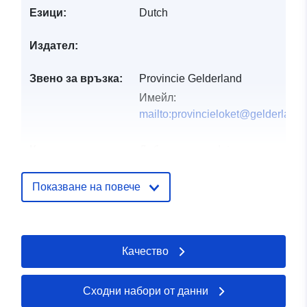
Езици:
Dutch
Издател:
Звено за връзка:
Provincie Gelderland
Имейл:
mailto:provincieloket@gelderland.
Каталожен
Добавено към data.europa.eu:
28
запис:
July 2026
Актуализирана на data.europa.eu
Показване на повече
29 July 2026
uriRef:
http://data.europa.eu/88u/dataset/
Качество
omgevingsvisie-
oppervlaktewaterlichamen-vlak-
provincie-gelderland
Сходни набори от данни