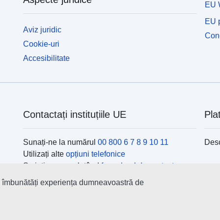
EU 
EU p
Aviz juridic
Cone
Cookie-uri
Accesibilitate
Contactați instituțiile UE
Pla
Sunați-ne la numărul
00 800 6 7 8 9 10 11
Desc
Utilizați alte
opțiuni telefonice
Scrieți-ne completând
formularul de contact
Veniți să discutăm la unul din
centrele UE
Ins
 a îmbunătăți experiența dumneavoastră de
Găsi