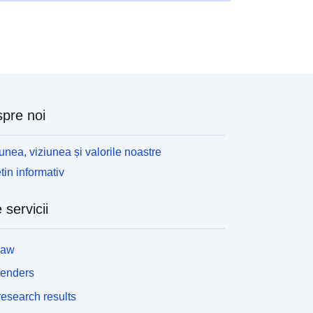
pre noi
unea, viziunea și valorile noastre
tin informativ
 servicii
law
tenders
esearch results