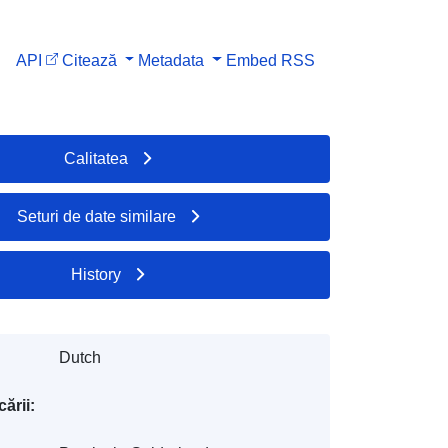
API
Citează
Metadata
Embed
RSS
Calitatea
Seturi de date similare
History
Dutch
ării: