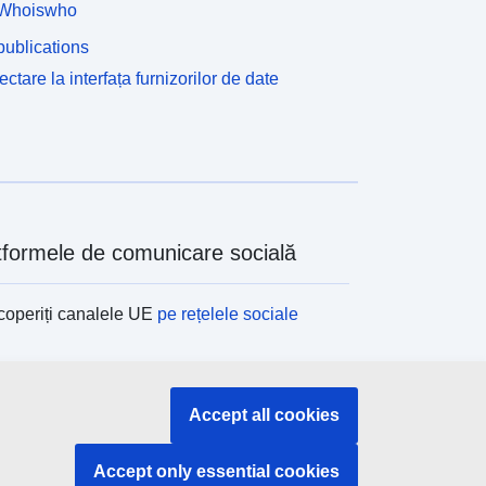
Whoiswho
ublications
ctare la interfața furnizorilor de date
tformele de comunicare socială
operiți canalele UE
pe rețelele sociale
tituțiile și organismele UE
Accept all cookies
ți o instituție/un organism UE
Accept only essential cookies