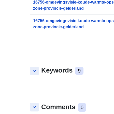
16756-omgevingsvisie-koude-warmte-opsl
zone-provincie-gelderland
16756-omgevingsvisie-koude-warmte-opsl
zone-provincie-gelderland
Keywords
keyboard_arrow_down
9
Comments
keyboard_arrow_down
0