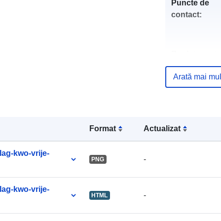
Puncte de
contact:
Registru cata
Arată mai mul
uriRef:
Format
Actualizat
ag-kwo-vrije-
-
PNG
ag-kwo-vrije-
-
HTML