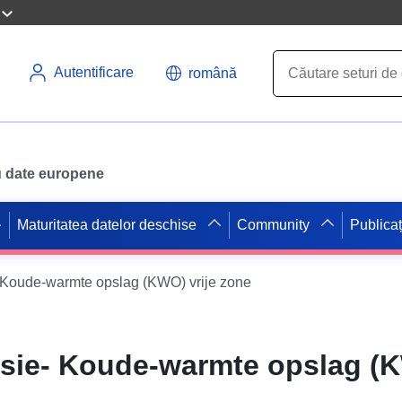
Autentificare
română
ru date europene
Maturitatea datelor deschise
Community
Publicaț
 Koude-warmte opslag (KWO) vrije zone
ie- Koude-warmte opslag (K