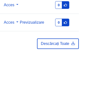
Acces
0
Acces
Previzualizare
0
Descărcați Toate