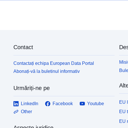
Contact
Des
Misi
Contactați echipa European Data Portal
Bule
Abonați-vă la buletinul informativ
Alte
Urmăriți-ne pe
EU 
LinkedIn
Facebook
Youtube
EU 
Other
EU r
Aspecte juridice