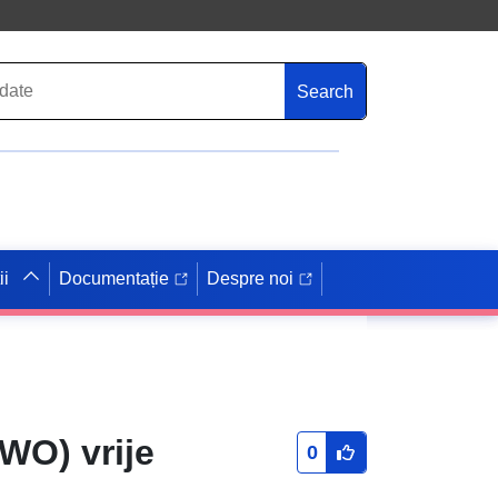
Search
ii
Documentație
Despre noi
WO) vrije
0