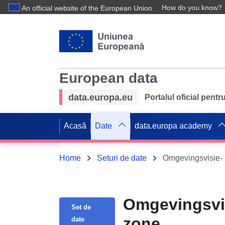
How do you know?
An official website of the European Union
European data
data.europa.eu
Portalul oficial pent
Acasă
Date
data.europa academy
Home
Seturi de date
Omgevingsvisie-
Omgevingsvis
Set de
zone
date