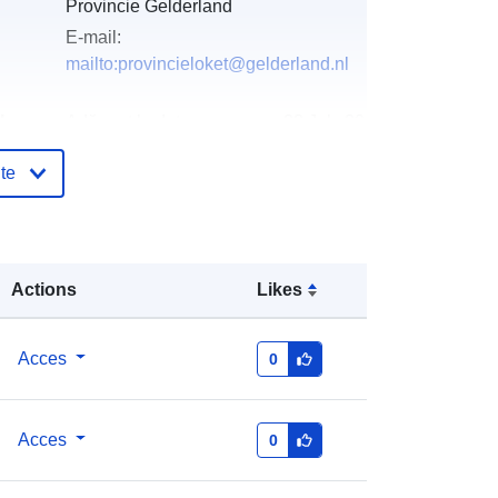
Provincie Gelderland
E-mail:
mailto:provincieloket@gelderland.nl
log:
Adăugat la data.europa.eu:
28 July 2026
Informații actualizate la data a.europa.eu:
te
29 July 2026
http://data.europa.eu/88u/dataset/16
756-omgevingsvisie-koude-warmte-
Actions
Likes
opslag-kwo-vrije-zone-provincie-
gelderland
Acces
0
Acces
0