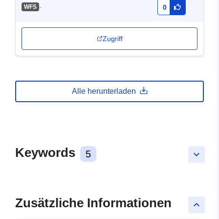
-
WFS
0
Zugriff
Alle herunterladen
Keywords
5
keyboard_arrow_down
Zusätzliche Informationen
keyboard_arrow_up