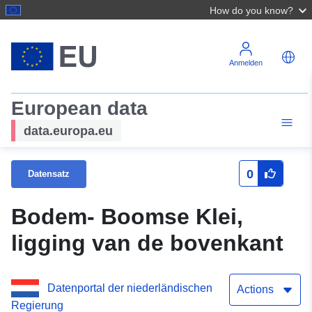
How do you know?
Anmelden
European data
data.europa.eu
0
Datensatz
Bodem- Boomse Klei,
ligging van de bovenkant
Datenportal der niederländischen
Actions
Regierung