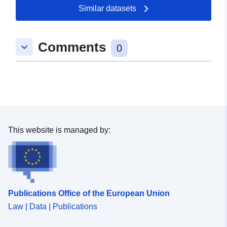
Similar datasets
Comments
keyboard_arrow_down
0
This website is managed by:
Publications Office of the European Union
Law | Data | Publications