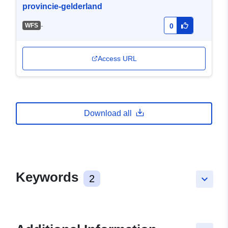
provincie-gelderland
-
WFS
0
Access URL
Download all
Keywords
2
keyboard_arrow_down