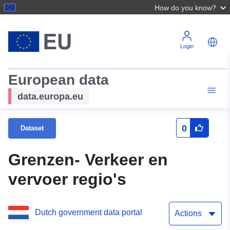
How do you know?
Login
European data
data.europa.eu
0
Dataset
Grenzen- Verkeer en
vervoer regio's
Dutch government data portal
Actions