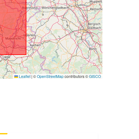
BC8BC145A167
s:
http://data.europa.eu/88u/dataset/17
c1dff0-0d4a-4515-921e-
bc8bc145a167
s:
non-public
Leaflet
|
©
OpenStreetMap
contributors ©
GISCO
01 January 1900
 -
01 January 1900