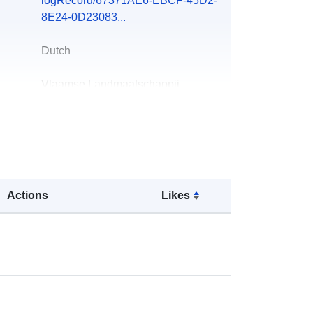
logRecord/67371AE6-EBCF-45D2-
8E24-0D23083...
Dutch
Vlaamse Landmaatschappij
Datavindplaats Vlaanderen
Courriel:
mailto:digitaal.vlaanderen@vlaande
ren.be
Actions
Likes
u du
Ajoutée à data.europa.eu:
28 July
2026
Mise à jour sur data.europa.eu:
29
July 2026
Coordonnées:
[ [ 2.54, 51.51 ], [ 5.92,