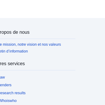
ropos de nous
e mission, notre vision et nos valeurs
etin d’information
res services
law
tenders
esearch results
Whoiswho