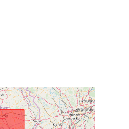
51.51 ], [ 5.92, 50.67 ], [ 2.54, 50.67 ],
[ 2.54, 51.51 ] ]
Type:
Polygon
à:
Ressource:
https://www.opengis.net/def/crs/EPS
G/0/31370
Ressource:
http://www.isotc211.org/2005/gmd
Ressource:
https://www.opengis.net/def/crs/EPS
G/0/5710
Ressource:
http://data.gov.be/.well-
known/genid/prov/b257ed45d8367d
a4b8d867979bf5349ca...
s:
17C1DFF0-0D4A-4515-921E-