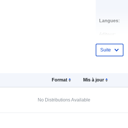
Langues:
éditeur:
Points de
Suite
contact:
Format
Mis à jour
Compte rend
catalogue:
No Distributions Available
spatial: