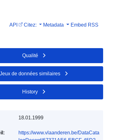
API
Citez:
Metadata
Embed
RSS
Qualité
Jeux de données similaires
History
18.01.1999
l:
https://www.vlaanderen.be/DataCata