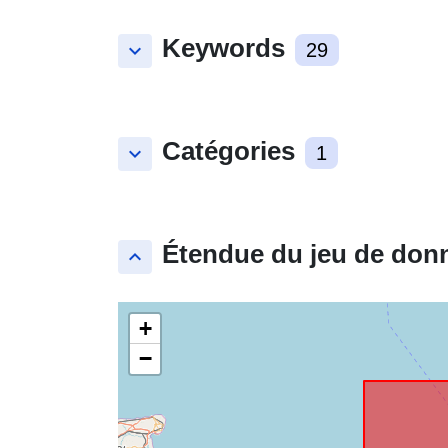
Keywords
keyboard_arrow_down
29
Catégories
keyboard_arrow_down
1
Étendue du jeu de don
keyboard_arrow_up
+
−