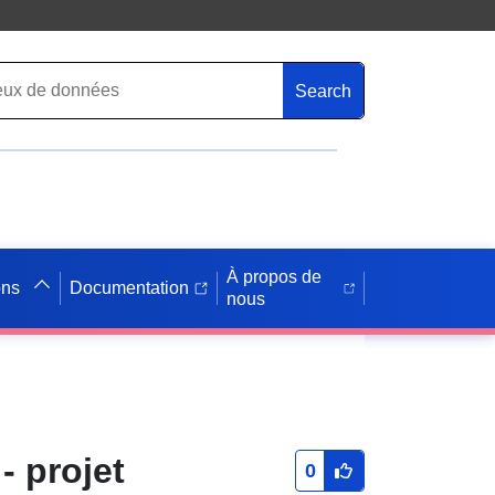
Search
À propos de
ons
Documentation
nous
- projet
0