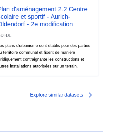
Plan d'aménagement 2.2 Centre
colaire et sportif - Aurich-
Oldendorf - 2e modification
DI-DE
es plans d'urbanisme sont établis pour des parties
u territoire communal et fixent de manière
uridiquement contraignante les constructions et
utres installations autorisées sur un terrain.
arrow_forward
Explore similar datasets