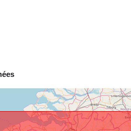
Correspond 
nées
Provenance:
Identificateur