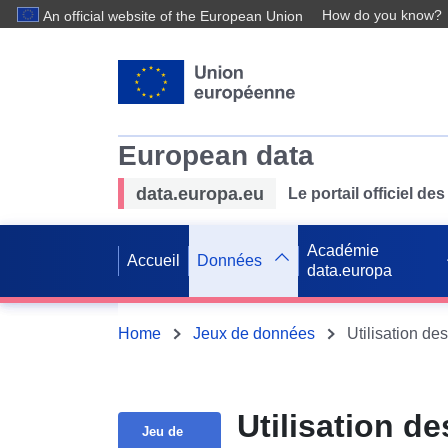
How do you know?
An official website of the European Union
European data
data.europa.eu
Le portail officiel 
Académie
Accueil
Données
data.europa
Home
Jeux de données
Utilisation de
Jeu de