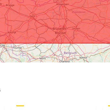
Autres
identificateur
uriRef:
Droits d'accè
Couverture
temporelle:
s