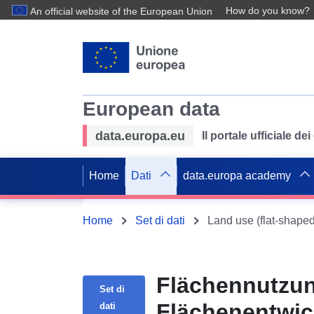
How do you know?
An official website of the European Union
European data
data.europa.eu
Il portale ufficiale de
Home
Dati
data.europa academy
Home
Set di dati
Flächennutzung
Set di
Flächenentwic
dati