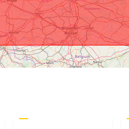
Altri identific
uriRef:
Diritti di acc
Copertura
temporale: