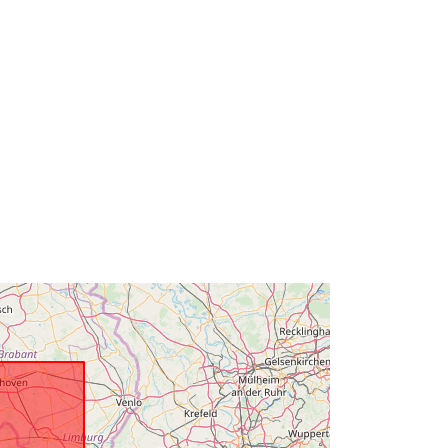
[ 2.54, 51.51 ] ]
Tipo:
Polygon
Risorsa:
https://www.opengis.net/def/crs/EPS
G/0/31370
Risorsa:
http://www.isotc211.org/2005/gmd
Risorsa:
https://www.opengis.net/def/crs/EPS
G/0/5710
Risorsa:
http://data.gov.be/.well-
known/genid/prov/b257ed45d8367d
a4b8d867979bf5349ca...
17C1DFF0-0D4A-4515-921E-
BC8BC145A167