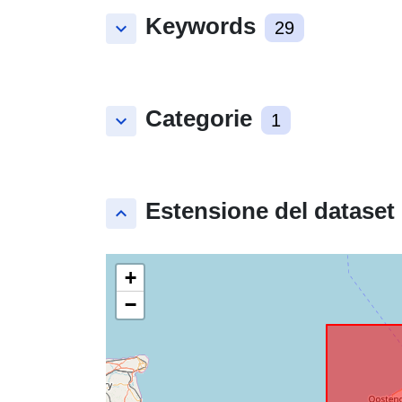
Keywords
keyboard_arrow_down
29
Categorie
keyboard_arrow_down
1
Estensione del dataset
keyboard_arrow_up
+
−