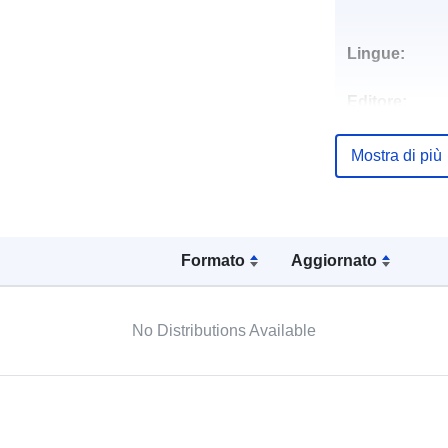
Lingue:
Editore:
Punti di conta
Mostra di più
Formato
Aggiornato
Registro del
catalogo:
No Distributions Available
Spaziale: