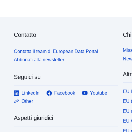
Contatto
Chi
Miss
Contatta il team di European Data Portal
News
Abbonati alla newsletter
Altr
Seguici su
EU 
LinkedIn
Facebook
Youtube
EU 
Other
EU r
Aspetti giuridici
EU 
EU p