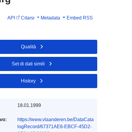
API
Citarsi
Metadata
Embed
RSS
Qualità
Set di dati simili
History
18.01.1999
ivo:
https://www.vlaanderen.be/DataCata
logRecord/67371AE6-EBCF-45D2-