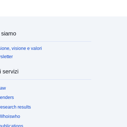
 siamo
ione, visione e valori
letter
i servizi
law
tenders
esearch results
Whoiswho
ublications