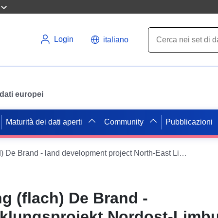
Login
italiano
i dati europei
Maturità dei dati aperti
Community
Pubblicazioni
Land use (flat-shaped) De Brand - land development project North-East Limburg
 (flach) De Brand -
klungsprojekt Nordost-Limb