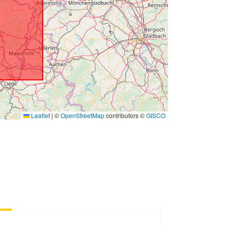
atori:
http://data.europa.eu/88u/dataset/17
c1dff0-0d4a-4515-921e-
bc8bc145a167
esso:
non-public
Leaflet
|
©
OpenStreetMap
contributors ©
GISCO
01 January 1900
 -
01 January 1900