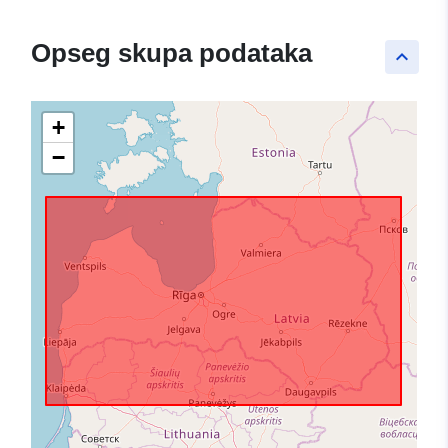
Opseg skupa podataka
keyboard_arrow_up
+
−