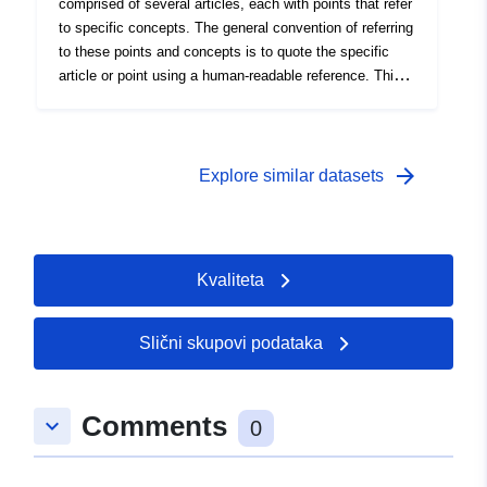
comprised of several articles, each with points that refer
to specific concepts. The general convention of referring
to these points and concepts is to quote the specific
article or point using a human-readable reference. This
ontology provides a way to refer to the points within the
GDPR using the European Legislation Identifier ontology
published by the European Publication Office. It also
defines the concepts relevant or defined by the GDPR
arrow_forward
Explore similar datasets
using the Simple Knowledge Organization System
(SKOS) ontology.
Kvaliteta
Slični skupovi podataka
Comments
keyboard_arrow_down
0