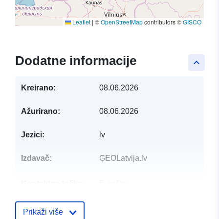
Leaflet
|
©
OpenStreetMap
contributors ©
GISCO
Dodatne informacije
keyboard_arrow_up
Kreirano:
08.06.2026
Ažurirano:
08.06.2026
Jezici:
lv
Izdavač:
ĢEOLatvija.lv
Kontaktna točka:
E-pošta:
mailto:pasts@vdaa.gov.lv
Prikaži više