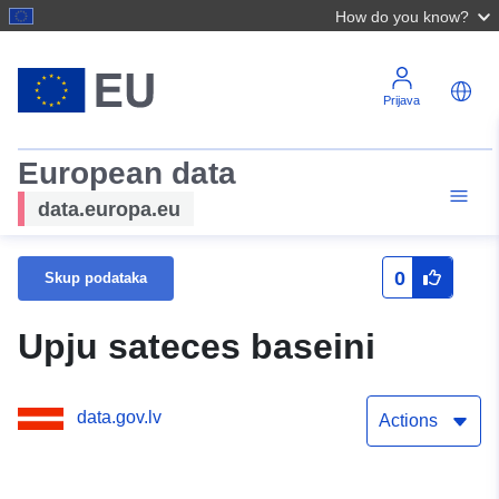
How do you know?
Prijava
European data
data.europa.eu
0
Skup podataka
Upju sateces baseini
data.gov.lv
Actions