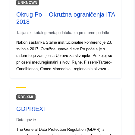
tāds baseins, kurš atrodas kontinenta iekšienē un nav
UNKNOWN
savienots ar okeānu. Ezeru ar šādu baseinu sauc par
Okrug Po – Okružna ograničenja ITA
beznotekezeru. (https://geolatvija.lv/main?
2018
geoProductId=169)
Talijanski katalog metapodataka za prostorne podatke
Nakon sastanka Stalne institucionalne konferencije 23.
svibnja 2017. Okružna uprava rijeke Po počela je s
radom te je zamijenila Upravu za sliv rijeke Po kojoj su
priloženi međuregionalni slivovi Rajne, Fissero-Tartaro-
Canalbianca, Conca-Marecchia i regionalnih slivova
Romagnoli. Talijanski okruzi: OKRUG SJEVERNI
APENNINES SREDIŠNJI OKRUG APENNINES
OKRUG ISTOČNIH ALPA OKRUG PADANO OKRUG
SICILIJA OKRUG JUŽNI APENNINES OKRUG
RDF-XML
SARDINIJA
GDPRtEXT
Data.gov.ie
The General Data Protection Regulation (GDPR) is