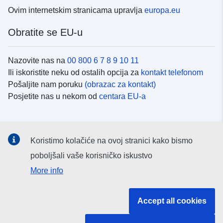
Ovim internetskim stranicama upravlja
europa.eu
Obratite se EU-u
Nazovite nas na
00 800 6 7 8 9 10 11
Ili iskoristite neku od ostalih opcija za
kontakt telefonom
Pošaljite nam poruku
(obrazac za kontakt)
Posjetite nas u nekom od
centara EU-a
Društvene mreže
Koristimo kolačiće na ovoj stranici kako bismo
Potražite kanale EU-a na
društvenim mrežama
poboljšali vaše korisničko iskustvo
More info
Institucije i tijela EU-
Accept all cookies
Pretraživanje institucija i tijela EU-a