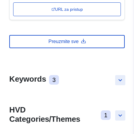
URL za pristup
Preuzmite sve
Keywords
3
keyboard_arrow_down
HVD
1
keyboard_arrow_down
Categories/Themes