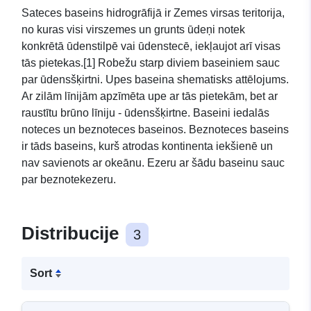
Sateces baseins hidrogrāfijā ir Zemes virsas teritorija,
no kuras visi virszemes un grunts ūdeņi notek
konkrētā ūdenstilpē vai ūdenstecē, iekļaujot arī visas
tās pietekas.[1] Robežu starp diviem baseiniem sauc
par ūdensšķirtni. Upes baseina shematisks attēlojums.
Ar zilām līnijām apzīmēta upe ar tās pietekām, bet ar
raustītu brūno līniju - ūdensšķirtne. Baseini iedalās
noteces un beznoteces baseinos. Beznoteces baseins
ir tāds baseins, kurš atrodas kontinenta iekšienē un
nav savienots ar okeānu. Ezeru ar šādu baseinu sauc
par beznotekezeru.
Distribucije
3
Sort