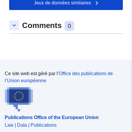
Jeux de données similaires
Comments
keyboard_arrow_down
0
Ce site web est géré par l’
Office des publications de
l’Union européenne
Publications Office of the European Union
Law | Data | Publications