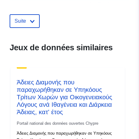
apapageorgiou@moi.gov.cy
Compte rendu du
Ajoutée à data.europa.eu:
23
Suite
catalogue:
April 2025
Mise à jour sur data.europa.eu:
10 August 2026
Jeux de données similaires
Identificateurs:
17f8de2f-7c94-4a54-9652-
d3ab704e12f3
Άδειες Διαμονής που
uriRef:
http://data.europa.eu/88u/dataset/
παραχωρήθηκαν σε Υπηκόους
7c94-4a54-9652-d3ab704e12f3~~
Τρίτων Χωρών για Οικογενειακούς
Λόγους ανά Ιθαγένεια και Διάρκεια
Άδειας, κατ' έτος
Portail national des données ouvertes Chypre
Άδειες Διαμονής που παραχωρήθηκαν σε Υπηκόους