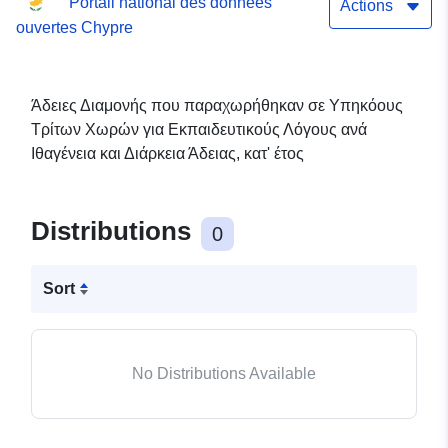
Portail national des données
Λόγους ανά Ιθαγένεια και
Actions
ouvertes Chypre
Διάρκεια Άδειας, κατ' έτος
Άδειες Διαμονής που παραχωρήθηκαν σε Υπηκόους
Τρίτων Χωρών για Εκπαιδευτικούς Λόγους ανά
Ιθαγένεια και Διάρκεια Άδειας, κατ' έτος
Distributions
0
Sort
No Distributions Available