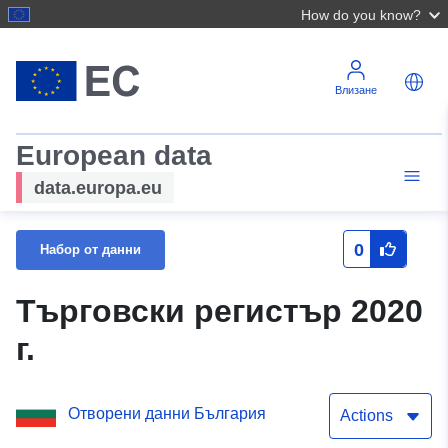
How do you know?
Влизане
European data
data.europa.eu
0
Набор от данни
Търговски регистър 2020
г.
Отворени данни България
Actions