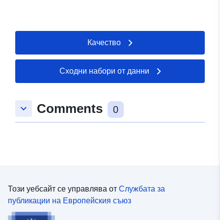
Качество
Сходни набори от данни
Comments
keyboard_arrow_down
0
Този уебсайт се управлява от
Службата за
публикации на Европейския съюз