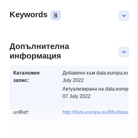
Keywords
8
keyboard_arrow_down
Допълнителна
keyboard_arrow_up
информация
Каталожен
Добавено към data.europa.eu:
07
запис:
July 2022
Актуализирана на data.europa.eu
07 July 2022
uriRef:
http://data.europa.eu/88u/dataset/