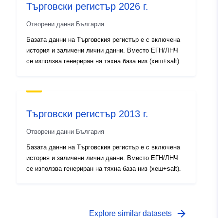
Търговски регистър 2026 г.
Отворени данни България
Базата данни на Търговския регистър e с включена
история и заличени лични данни. Вместо ЕГН/ЛНЧ
се използва генериран на тяхна база низ (хеш+salt).
Търговски регистър 2013 г.
Отворени данни България
Базата данни на Търговския регистър e с включена
история и заличени лични данни. Вместо ЕГН/ЛНЧ
се използва генериран на тяхна база низ (хеш+salt).
arrow_forward
Explore similar datasets