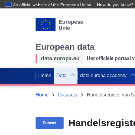
How do you know?
An official website of the European Union
European data
data.europa.eu
Het officiële portaal
Home
Data
data.europa academy
Home
Datasets
Handelsregister van 5
Handelsregiste
Dataset