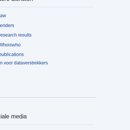
law
tenders
esearch results
Whoiswho
ublications
n voor dataverstrekkers
iale media