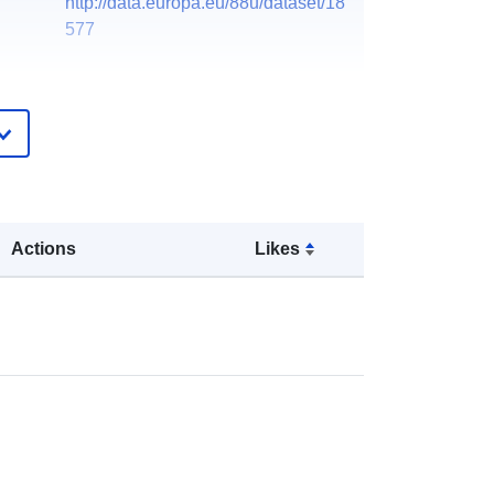
http://data.europa.eu/88u/dataset/18
577
Actions
Likes