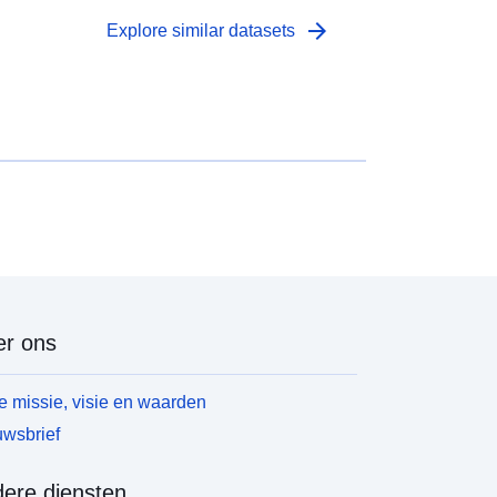
arrow_forward
Explore similar datasets
r ons
 missie, visie en waarden
wsbrief
ere diensten