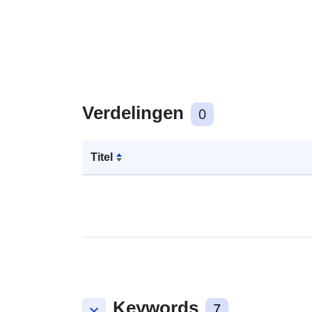
Verdelingen
0
Titel
Keywords
keyboard_arrow_down
7