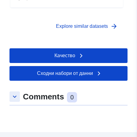
arrow_forward
Explore similar datasets
Качество
Сходни набори от данни
Comments
keyboard_arrow_down
0