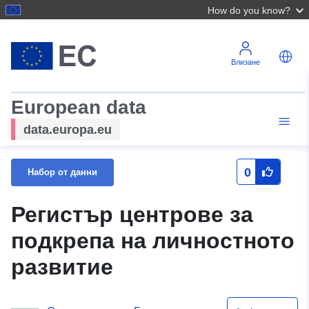
How do you know?
Влизане
European data
data.europa.eu
0
Набор от данни
Регистър центрове за
подкрепа на личностното
развитие