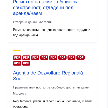
Регистър на земи - общинска
собственост, отдадени под
аренда/наем
Отворени данни България
Регистър на земи - общинска собственост, отдадени
под аренда/наем
PDF
PDF
PDF
PDF
PDF
PDF
PDF
PDF
...
PDF
PDF
Agenţia de Dezvoltare Regională
Sud
Правителствен портал за свободно достъпни данни
Молдова
Regulamente, planul și raportul anual, declarație, manual
operațional