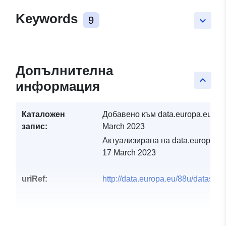
Keywords
9
keyboard_arrow_down
Допълнителна
keyboard_arrow_up
информация
Каталожен
Добавено към data.europa.eu:
17
запис:
March 2023
Актуализирана на data.europa.eu
17 March 2023
uriRef:
http://data.europa.eu/88u/dataset/