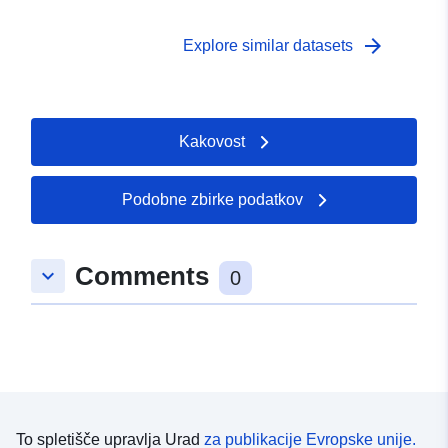
arrow_forward
Explore similar datasets
Kakovost
Podobne zbirke podatkov
Comments
keyboard_arrow_down
0
To spletišče upravlja Urad
za publikacije Evropske unije.