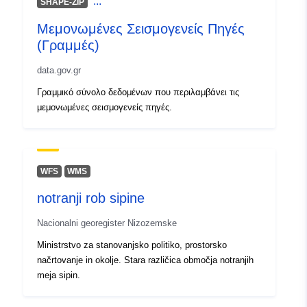
...
SHAPE-ZIP
Μεμονωμένες Σεισμογενείς Πηγές
(Γραμμές)
data.gov.gr
Γραμμικό σύνολο δεδομένων που περιλαμβάνει τις
μεμονωμένες σεισμογενείς πηγές.
WFS
WMS
notranji rob sipine
Nacionalni georegister Nizozemske
Ministrstvo za stanovanjsko politiko, prostorsko
načrtovanje in okolje. Stara različica območja notranjih
meja sipin.