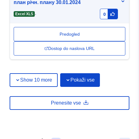
план річн. плану 30.01.2024
-
Excel XLS
0
Predogled
Dostop do naslova URL
Show 10 more
Pokaži vse
Prenesite vse