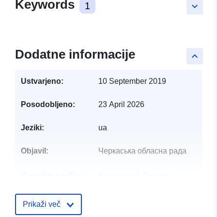
Keywords
1
keyboard_arrow_down
Dodatne informacije
keyboard_arrow_up
Ustvarjeno:
10 September 2019
Posodobljeno:
23 April 2026
Jeziki:
ua
Objavil:
Черкаська обласна рада
Kontaktne točke:
Хотинський Дмитро
E-pošta:
mailto:dimakhotin@gmail.com
Prikaži več