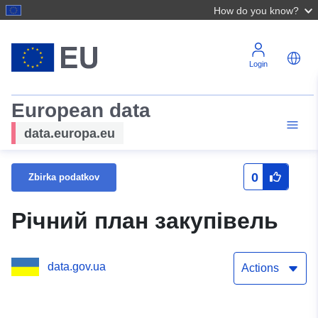
How do you know?
Login
European data
data.europa.eu
0
Zbirka podatkov
Річний план закупівель
data.gov.ua
Actions