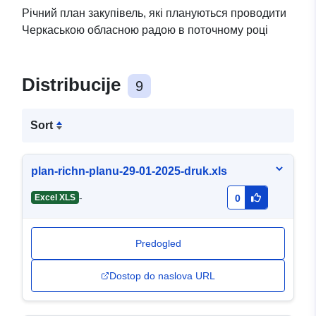
Річний план закупівель, які плануються проводити
Черкаською обласною радою в поточному році
Distribucije
9
Sort
plan-richn-planu-29-01-2025-druk.xls
-
Excel XLS
0
Predogled
Dostop do naslova URL