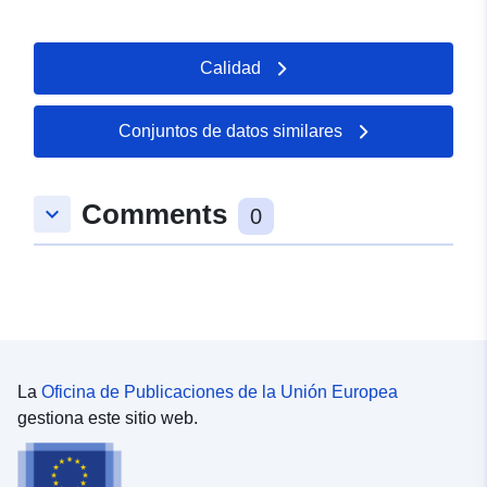
Calidad
Conjuntos de datos similares
Comments
keyboard_arrow_down
0
La
Oficina de Publicaciones de la Unión Europea
gestiona este sitio web.