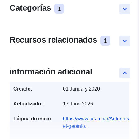
Categorías
1
keyboard_arrow_down
Recursos relacionados
1
keyboard_arrow_down
información adicional
keyboard_arrow_up
Creado:
01 January 2020
Actualizado:
17 June 2026
Página de inicio:
https://www.jura.ch/fr/Autorites/
et-geoinfo...