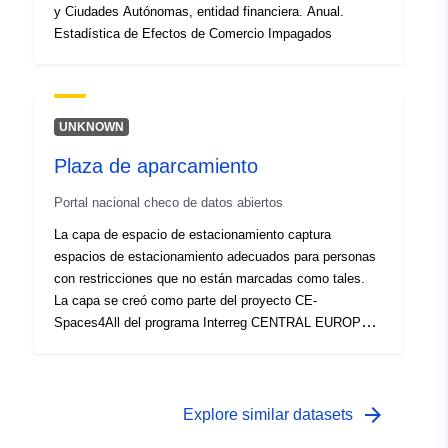
y Ciudades Autónomas, entidad financiera. Anual.
Estadística de Efectos de Comercio Impagados
UNKNOWN
Plaza de aparcamiento
Portal nacional checo de datos abiertos
La capa de espacio de estacionamiento captura
espacios de estacionamiento adecuados para personas
con restricciones que no están marcadas como tales.
La capa se creó como parte del proyecto CE-
Spaces4All del programa Interreg CENTRAL EUROPE
2021-2027 (número de registro del proyecto:
CE0100331) Resultado del proyecto CE-Spaces4All del
programa Interreg CENTRAL EUROPE 2021-2027
(número de registro del proyecto: CE0100331)
arrow_forward
Explore similar datasets