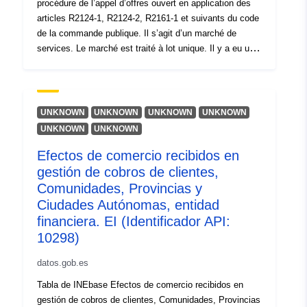
procédure de l’appel d’offres ouvert en application des
25BD3F71502C@canton-
articles R2124-1, R2124-2, R2161-1 et suivants du code
du-jura
de la commande publique. Il s’agit d’un marché de
services. Le marché est traité à lot unique. Il y a eu une
uriRef:
http://data.europa.eu/88u/dataset/
offre. Le marché 25G041 a été attribué à la société
f61c-45ce-838a-25bd3f71502c-can
FLUID’TECH, pour un montant de 212 214.88 € HT.
jura
UNKNOWN
UNKNOWN
UNKNOWN
UNKNOWN
Periodicidad de
unknown
UNKNOWN
UNKNOWN
acumulación:
Efectos de comercio recibidos en
gestión de cobros de clientes,
Comunidades, Provincias y
Ciudades Autónomas, entidad
financiera. EI (Identificador API:
10298)
datos.gob.es
Tabla de INEbase Efectos de comercio recibidos en
gestión de cobros de clientes, Comunidades, Provincias