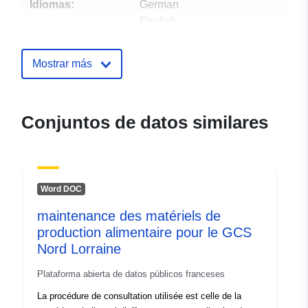
Idiomas:
German
English
French
Italian
Mostrar más
Editor:
Office de l'environnement
Conjuntos de datos similares
Puntos de
Service de l'économie rurale
contacto:
Dirección de correo electrónico:
mailto:secr.ecr@jura.ch
Word DOC
Registro del
Añadido a data.europa.eu:
18
catálogo:
June 2025
maintenance des matériels de
Actualizado en data.europa.eu:
production alimentaire pour le GCS
01 August 2026
Nord Lorraine
Plataforma abierta de datos públicos franceses
Identificadores:
18F587CF-F61C-45CE-
La procédure de consultation utilisée est celle de la
838A-