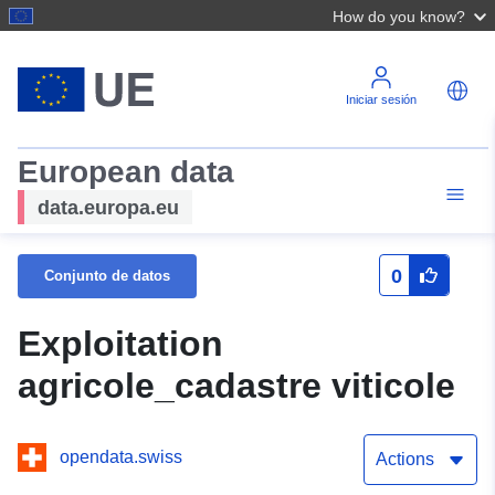
How do you know?
Iniciar sesión
European data
data.europa.eu
0
Conjunto de datos
Exploitation
agricole_cadastre viticole
opendata.swiss
Actions