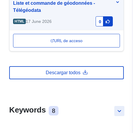
Liste et commande de géodonnées -
Télégéodata
17 June 2026
HTML
0
URL de acceso
Descargar todos
Keywords
8
keyboard_arrow_down