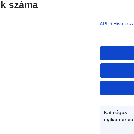
ok száma
API
Hivatkozá
Katalógus-
nyilvántartás