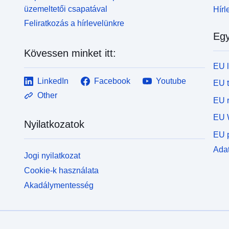
üzemeltetői csapatával
Hírl
Feliratkozás a hírlevelünkre
Egy
Kövessen minket itt:
EU 
LinkedIn
Facebook
Youtube
EU 
Other
EU r
EU 
Nyilatkozatok
EU p
Adat
Jogi nyilatkozat
Cookie-k használata
Akadálymentesség