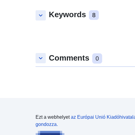
Keywords
keyboard_arrow_down
8
Comments
keyboard_arrow_down
0
Ezt a webhelyet
az Európai Unió Kiadóhivatal
gondozza.