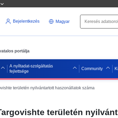
Bejelentkezés
Magyar
atalos portálja
A nyíltadat-szolgáltatás
Community
K
fejlettsége
ishte területén nyilvántartott haszonállatok száma
argovishte területén nyilvánt