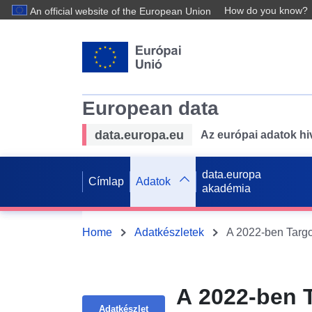
How do you know?
An official website of the European Union
European data
data.europa.eu
Az európai adatok hiv
data.europa
Címlap
Adatok
akadémia
Home
Adatkészletek
A 2022-ben Targov
A 2022-ben T
Adatkészlet