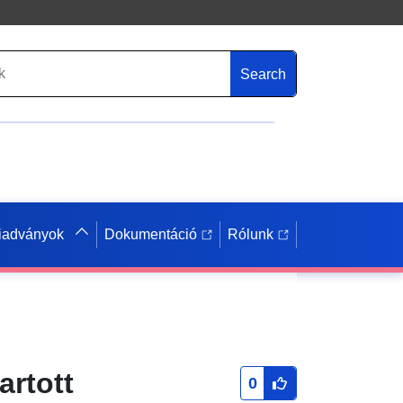
Search
iadványok
Dokumentáció
Rólunk
artott
0