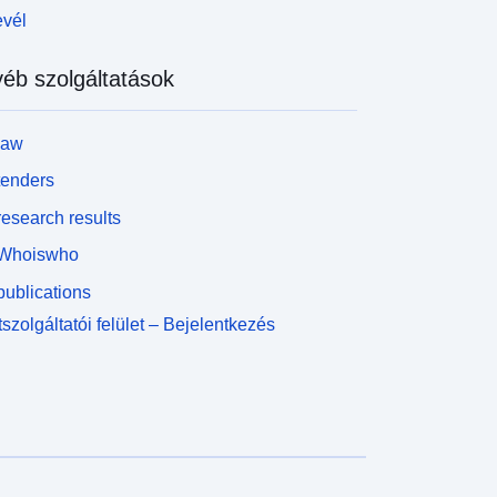
evél
éb szolgáltatások
law
tenders
esearch results
Whoiswho
ublications
szolgáltatói felület – Bejelentkezés