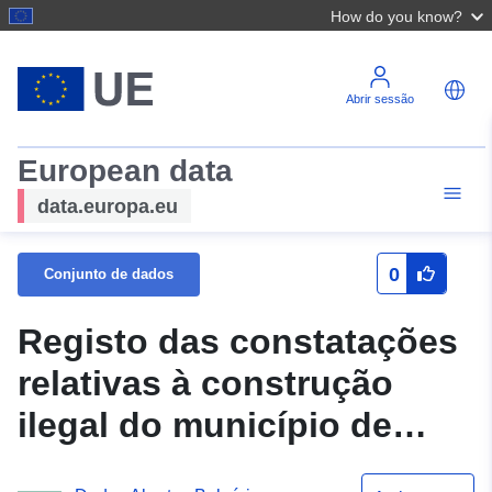
How do you know?
Abrir sessão
European data
data.europa.eu
0
Conjunto de dados
Registo das constatações
relativas à construção
ilegal do município de
Stara Zagora