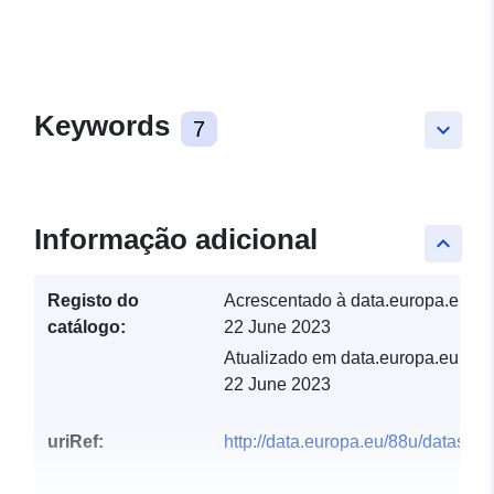
Keywords
7
keyboard_arrow_down
Informação adicional
keyboard_arrow_up
Registo do
Acrescentado à data.europa.eu:
catálogo:
22 June 2023
Atualizado em data.europa.eu:
22 June 2023
uriRef:
http://data.europa.eu/88u/dataset/