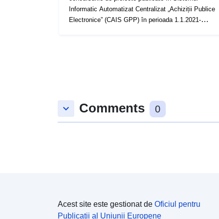
Informatic Automatizat Centralizat „Achiziții Publice
Electronice” (CAIS GPP) în perioada 1.1.2021-
31.12.2021
Comments
keyboard_arrow_down
0
Acest site este gestionat de
Oficiul pentru
Publicații al Uniunii Europene