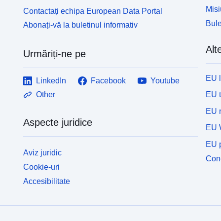
Misi
Contactați echipa European Data Portal
Bule
Abonați-vă la buletinul informativ
Alte
Urmăriți-ne pe
EU 
LinkedIn
Facebook
Youtube
EU 
Other
EU r
Aspecte juridice
EU 
EU p
Aviz juridic
Cone
Cookie-uri
Accesibilitate