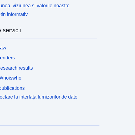
unea, viziunea și valorile noastre
tin informativ
 servicii
law
tenders
esearch results
Whoiswho
ublications
ctare la interfața furnizorilor de date