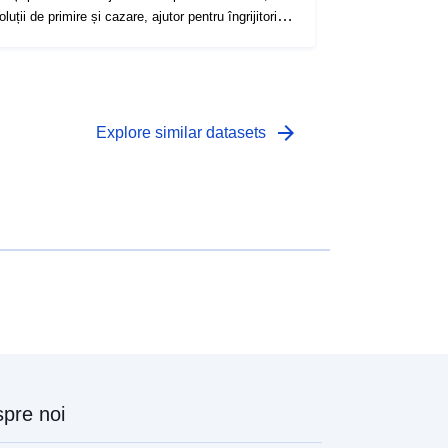
oluții de primire și cazare, ajutor pentru îngrijitori,
prijin în cadrul procesului (accesul la drepturi),
ajutor financiar, pensionare activă...
arrow_forward
Explore similar datasets
pre noi