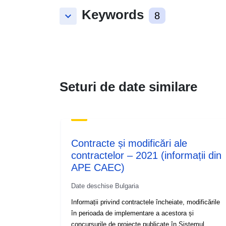
Keywords
keyboard_arrow_down
8
Seturi de date similare
Contracte și modificări ale
contractelor – 2021 (informații din
APE CAEC)
Date deschise Bulgaria
Informații privind contractele încheiate, modificările
în perioada de implementare a acestora și
concursurile de proiecte publicate în Sistemul