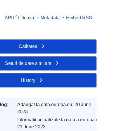
API
Citează
Metadata
Embed
RSS
Calitatea
Seturi de date similare
History
log:
Adăugat la data.europa.eu:
20 June
2023
Informații actualizate la data a.europa.eu:
21 June 2023