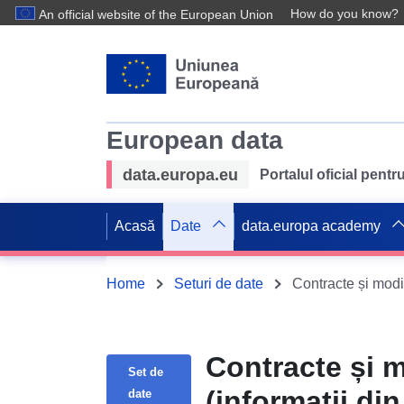
How do you know?
An official website of the European Union
European data
data.europa.eu
Portalul oficial pent
Acasă
Date
data.europa academy
Home
Seturi de date
Contracte și m
Set de
(informații di
date