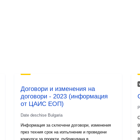
Договори и изменения на
договори - 2023 (информация
от ЦАИС ЕОП)
P
Date deschise Bulgaria
C
g
Информация за сключени договори, изменения
g
през техния срок на изпълнение и проведени
a
конкурси за проекти, публикувана в