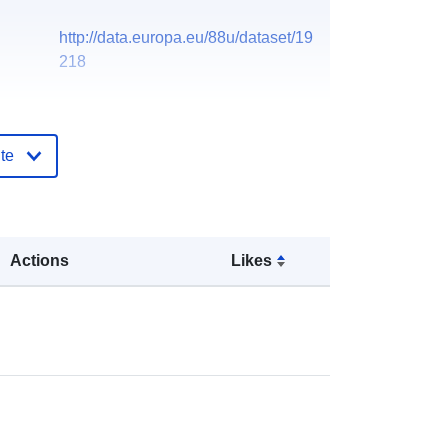
http://data.europa.eu/88u/dataset/19
218
te
Actions
Likes