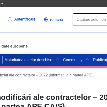
Autentificare
română
ru date europene
Maturitatea datelor deschise
Community
Publicaț
Contracte și modificări ale contractelor – 2022 (informații din partea APE CAIS)
odificări ale contractelor – 2
n partea APE CAIS)