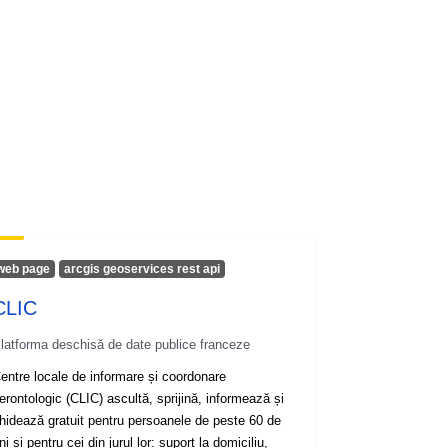
web page
arcgis geoservices rest api
CLIC
latforma deschisă de date publice franceze
entre locale de informare și coordonare
erontologic (CLIC) ascultă, sprijină, informează și
hidează gratuit pentru persoanele de peste 60 de
ni și pentru cei din jurul lor: suport la domiciliu,