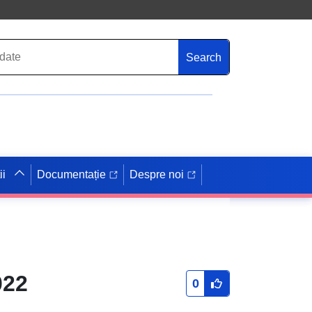
Search
ii
Documentație
Despre noi
022
0