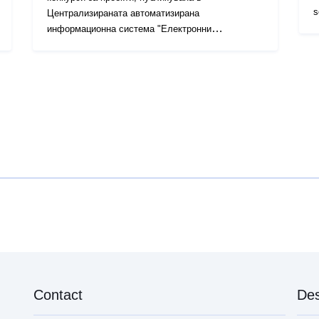
s
Централизираната автоматизирана
s
информационна система "Електронни
обществени поръчки" (ЦАИС ЕОП) в периода
01.01.2023 г. - 31.12.2023 г.
Contact
Des