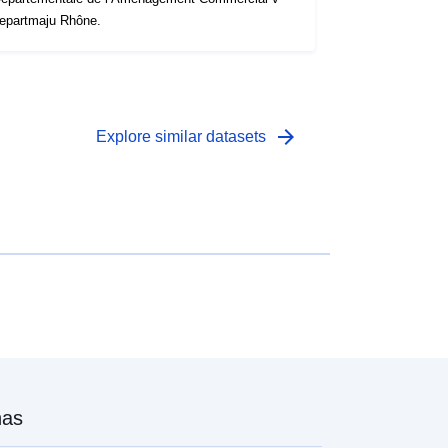
epartmaju Rhône.
arrow_forward
Explore similar datasets
nas