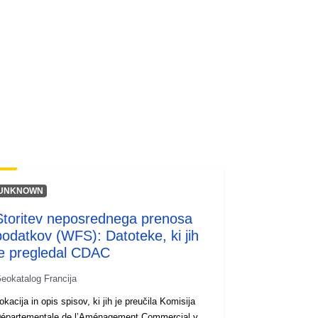
UNKNOWN
Storitev neposrednega prenosa
podatkov (WFS): Datoteke, ki jih
je pregledal CDAC
eokatalog Francija
okacija in opis spisov, ki jih je preučila Komisija
épartementale de l’Aménagement Commercial v