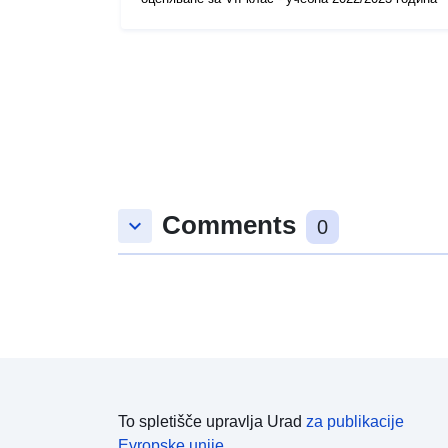
Comments
keyboard_arrow_down
0
To spletišče upravlja Urad
za publikacije
Evropske unije.