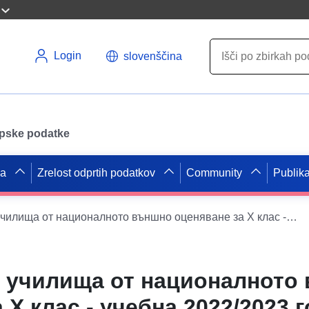
Login
slovenščina
opske podatke
pa
Zrelost odprtih podatkov
Community
Publika
Резултати по училища от националното външно оценяване за X клас - учебна 2022/2023 година
о училища от националното
 X клас - учебна 2022/2023 