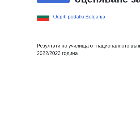
Odprti podatki Bolgarija
Резултати по училища от националното вън
2022/2023 година