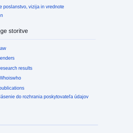
 poslanstvo, vizija in vrednote
en
ge storitve
law
tenders
esearch results
Whoiswho
ublications
lásenie do rozhrania poskytovateľa údajov