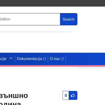
Search
cije
Dokumentacija
O nas
 външно
0
година