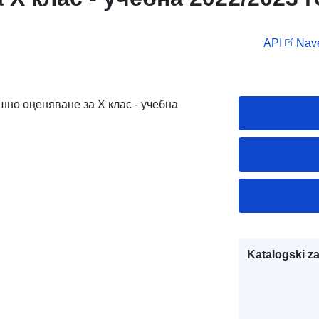
API
Nave
шно оценяване за X клас - учебна
Katalogski za