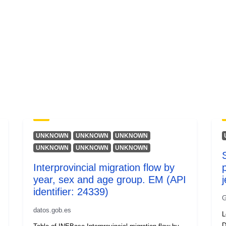
UNKNOWN
UNKNOWN
UNKNOWN
UNKNOWN
UNKNOWN
UNKNOWN
Interprovincial migration flow by
year, sex and age group. EM (API
identifier: 24339)
G
datos.gob.es
L
D