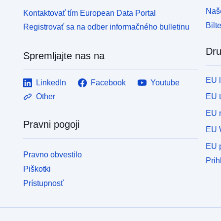
Naše
Kontaktovať tím European Data Portal
Bilt
Registrovať sa na odber informačného bulletinu
Dru
Spremljajte nas na
EU 
LinkedIn
Facebook
Youtube
EU 
Other
EU r
Pravni pogoji
EU 
EU p
Pravno obvestilo
Prih
Piškotki
Prístupnosť