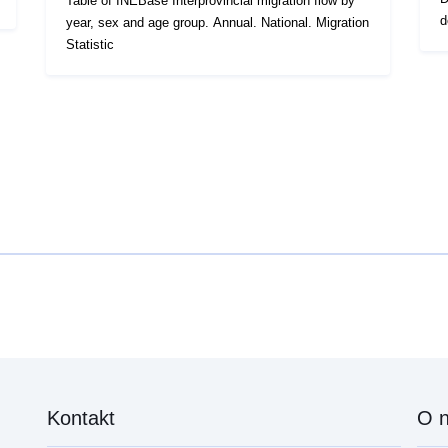
Table of INEBase Interprovincial migration flow by
d
year, sex and age group. Annual. National. Migration
Statistic
Kontakt
O 