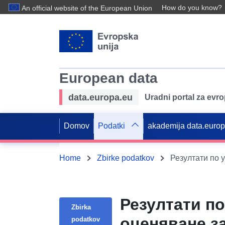
How do you know?
An official website of the European Union
European data
data.europa.eu
Uradni portal za evr
Domov
Podatki
akademija data.euro
Home
Zbirke podatkov
Резултати п
Zbirka
оценяване за
podatkov