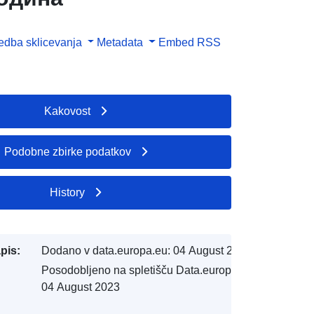
dba sklicevanja
Metadata
Embed
RSS
Kakovost
Podobne zbirke podatkov
History
pis:
Dodano v data.europa.eu:
04 August 2023
Posodobljeno na spletišču Data.europa.eu:
04 August 2023