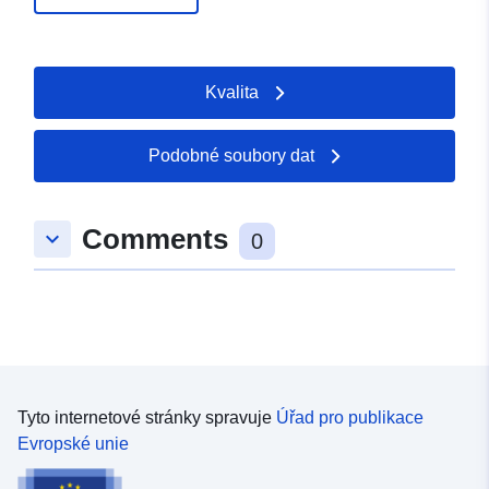
Kvalita
Podobné soubory dat
Comments
keyboard_arrow_down
0
Tyto internetové stránky spravuje
Úřad pro publikace
Evropské unie