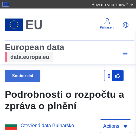
How do you know?
Přihlášení
European data
data.europa.eu
0
Soubor dat
Podrobnosti o rozpočtu a
zpráva o plnění
Otevřená data Bulharsko
Actions