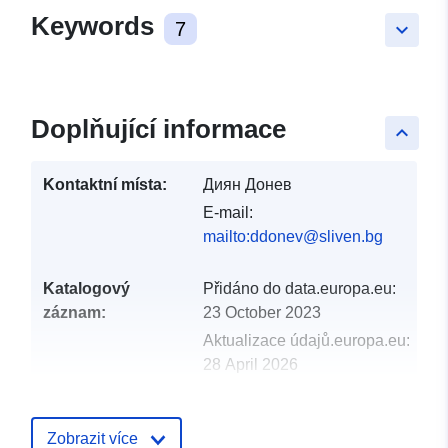
Keywords
7
keyboard_arrow_down
Doplňující informace
keyboard_arrow_up
Kontaktní místa:
Диян Донев
E-mail:
mailto:ddonev@sliven.bg
Katalogový
Přidáno do data.europa.eu:
záznam:
23 October 2023
Aktualizace údajů.europa.eu:
28 April 2026
uriRef:
http://data.europa.eu/88u/dataset/
Zobrazit více