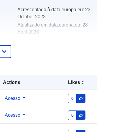
Acrescentado à data.europa.eu:
23
October 2023
Atualizado em data.europa.eu:
28
April 2026
http://data.europa.eu/88u/dataset/19
382
Actions
Likes
Acesso
0
Acesso
0