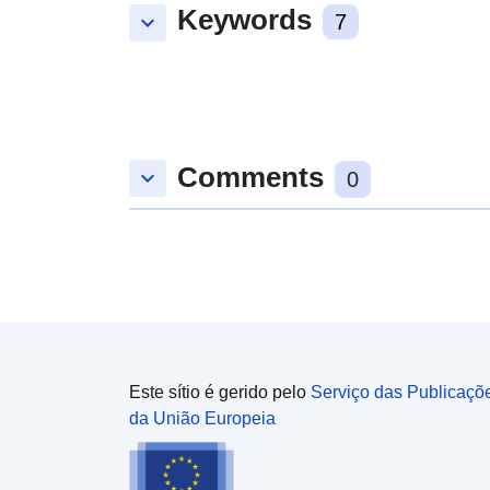
Keywords
keyboard_arrow_down
7
Comments
keyboard_arrow_down
0
Este sítio é gerido pelo
Serviço das Publicaçõ
da União Europeia