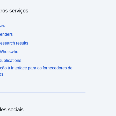
ros serviços
law
tenders
esearch results
Whoiswho
ublications
ção à interface para os fornecedores de
os
es sociais