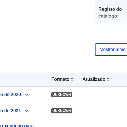
Registo do
catálogo:
uriRef:
Mostrar mais
Formato
Atualizado
o de 2020.
-
UNKNOWN
o de 2021.
-
UNKNOWN
a execução para