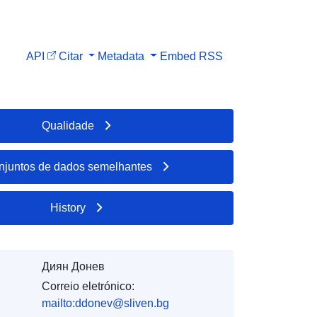
API
Citar
Metadata
Embed
RSS
Qualidade
njuntos de dados semelhantes
History
Диян Донев
Correio eletrónico:
mailto:ddonev@sliven.bg