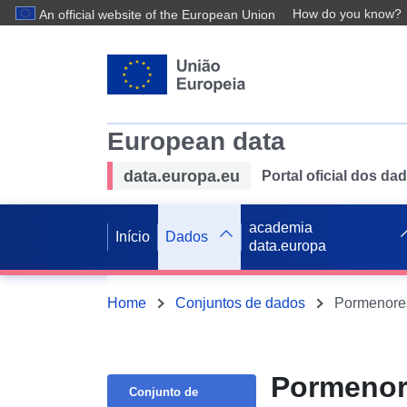
How do you know?
An official website of the European Union
European data
data.europa.eu
Portal oficial dos d
academia
Início
Dados
data.europa
Home
Conjuntos de dados
Pormenores
Pormenore
Conjunto de