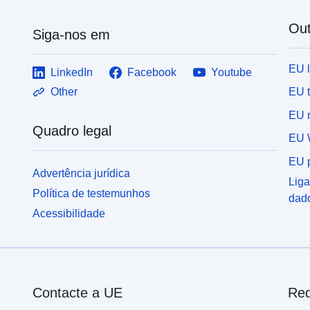
Out
Siga-nos em
EU 
LinkedIn
Facebook
Youtube
EU 
Other
EU r
Quadro legal
EU 
EU p
Advertência jurídica
Liga
Política de testemunhos
dad
Acessibilidade
Contacte a UE
Red