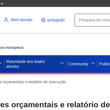
Abrir sessão
português
ados europeus
Maturidade dos dados
Community
Publi
abertos
 orçamentais e relatório de execução
s orçamentais e relatório d