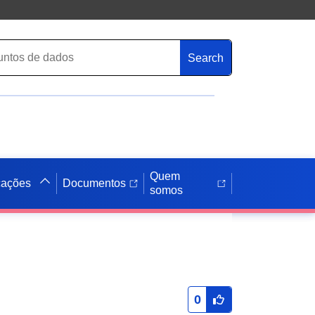
Search
Quem
cações
Documentos
somos
e
0