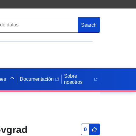
Search
Sobre
nes
Documentación
nosotros
evgrad
0