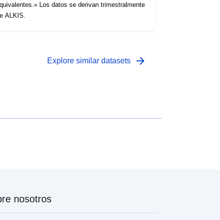
valentes.» Los datos se derivan trimestralmente
e ALKIS.
arrow_forward
Explore similar datasets
re nosotros