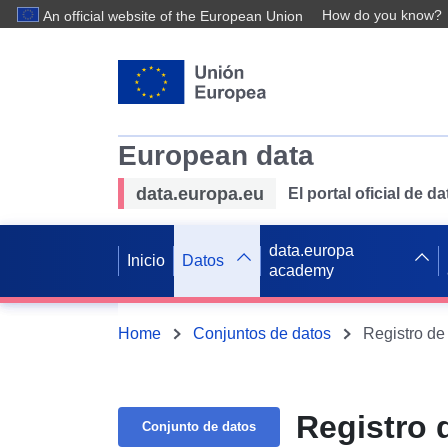
How do you know?
An official website of the European Union
European data
data.europa.eu
El portal oficial de 
data.europa
Inicio
Datos
academy
Home
Conjuntos de datos
Registro d
Registro 
Conjunto de datos