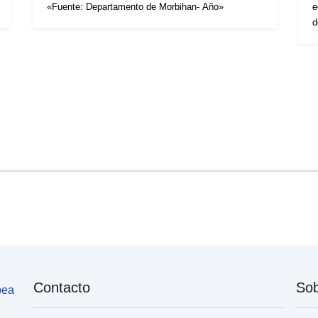
«Fuente: Departamento de Morbihan- Año»
equi
d
Contacto
Sob
pea