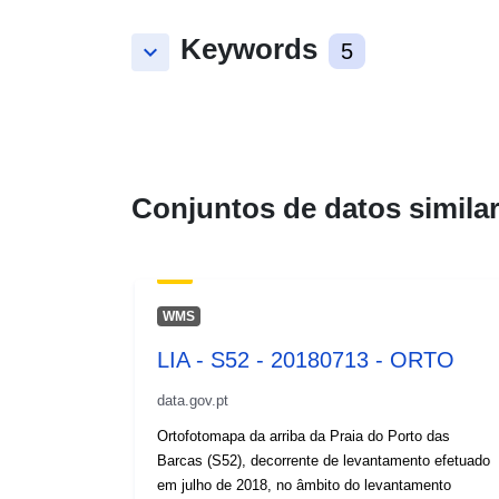
Keywords
keyboard_arrow_down
5
Conjuntos de datos simila
WMS
LIA - S52 - 20180713 - ORTO
data.gov.pt
Ortofotomapa da arriba da Praia do Porto das
Barcas (S52), decorrente de levantamento efetuado
em julho de 2018, no âmbito do levantamento