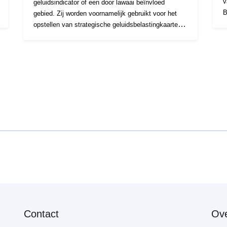
v
geluidsindicator of een door lawaai beïnvloed
B
gebied. Zij worden voornamelijk gebruikt voor het
v
opstellen van strategische geluidsbelastingkaarten
c
overeenkomstig artikel R.572-5 van de milieuwet.
K
k
t
v
g
s
O
Contact
Ove