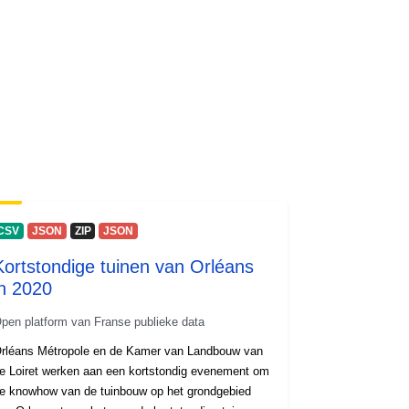
CSV
JSON
ZIP
JSON
Kortstondige tuinen van Orléans
in 2020
pen platform van Franse publieke data
rléans Métropole en de Kamer van Landbouw van
e Loiret werken aan een kortstondig evenement om
e knowhow van de tuinbouw op het grondgebied