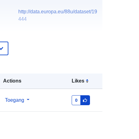
http://data.europa.eu/88u/dataset/19
444
Actions
Likes
Toegang
0