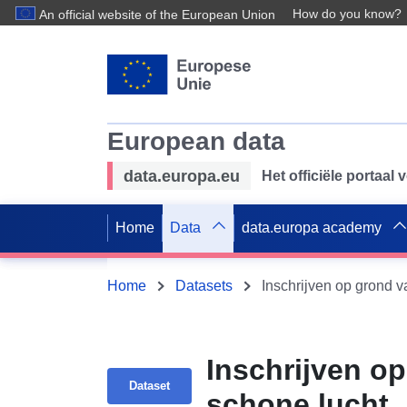
How do you know?
An official website of the European Union
European data
data.europa.eu
Het officiële portaal
Home
Data
data.europa academy
Home
Datasets
Inschrijven op grond v
Inschrijven op
Dataset
schone lucht