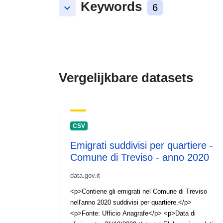
Keywords
keyboard_arrow_down
6
Vergelijkbare datasets
CSV
Emigrati suddivisi per quartiere -
Comune di Treviso - anno 2020
data.gov.it
<p>Contiene gli emigrati nel Comune di Treviso
nell'anno 2020 suddivisi per quartiere.</p>
<p>Fonte: Ufficio Anagrafe</p> <p>Data di