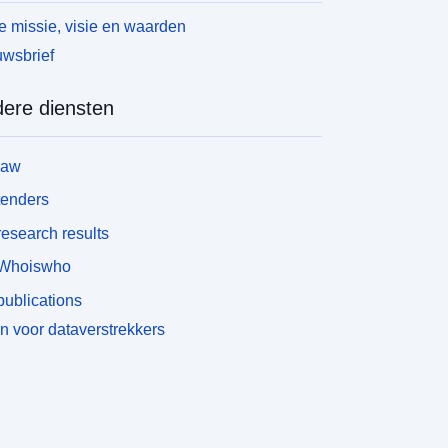
 missie, visie en waarden
wsbrief
ere diensten
law
tenders
esearch results
Whoiswho
ublications
n voor dataverstrekkers