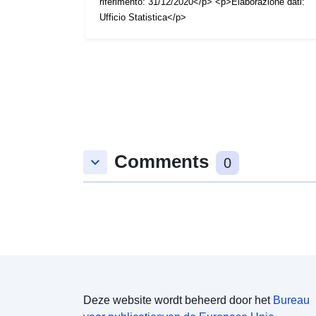
riferimento: 31/12/2020</p> <p>Elaborazione dati:
Ufficio Statistica</p>
Comments
keyboard_arrow_down
0
Deze website wordt beheerd door het
Bureau