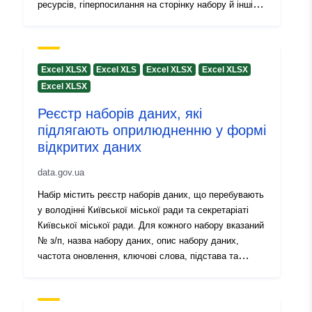
ресурсів, гіперпосилання на сторінку набору й інші
метадані
Excel XLSX
Excel XLS
Excel XLSX
Excel XLSX
Excel XLSX
Реєстр наборів даних, які
підлягають оприлюдненню у формі
відкритих даних
data.gov.ua
Набір містить реєстр наборів даних, що перебувають
у володінні Київської міської ради та секретаріаті
Київської міської ради. Для кожного набору вказаний
№ з/п, назва набору даних, опис набору даних,
частота оновлення, ключові слова, підстава та
призначення збору інформації, посилання на сторінку
набору даних, формат ресурсу, назва суб'єкта у
володінні якого є публічна інформація, ідентифікатор