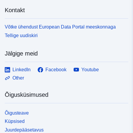
Kontakt
Võtke ühendust European Data Portal meeskonnaga
Tellige uudiskiri
Jälgige meid
LinkedIn
Facebook
Youtube
Other
Õigusküsimused
Õigusteave
Küpsised
Juurdepääsetavus