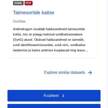
розпорядника, електронна пошта
SGML
PDF
Taimesortide kaitse
GovData
Andmekogum sisaldab haldusandmeid taimesortide
kohta, mis on praegu kaitstud sordikaitseseaduse
(SortG) alusel. Olulised haldusandmed on taimeliik,
sordi identifitseerimisnumber, sordi nimi, sordikaitse
taotlemise ja kaitse andmise kuupäevad ning teave
sordikaitse omaniku ja vajaduse korral volitatud esindaja
kohta.
arrow_forward
Explore similar datasets
Kvaliteet