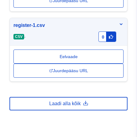
Juurdepääsu URL
register-1.csv
-
CSV
0
Eelvaade
Juurdepääsu URL
Laadi alla kõik