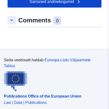
Sarnased andmekogumid
Comments
keyboard_arrow_down
0
Seda veebisaiti haldab
Euroopa Liidu Väljaannete
Talitus
Publications Office of the European Union
Law | Data | Publications