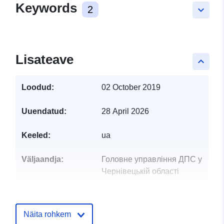
Keywords
2
keyboard_arrow_down
Lisateave
keyboard_arrow_up
Loodud:
02 October 2019
Uuendatud:
28 April 2026
Keeled:
ua
Väljaandja:
Головне управління ДПС у
Чернівецькій області
Kontaktpunktid:
Пастушенко Тетяна
Валеріївна
Näita rohkem
E-Mail: