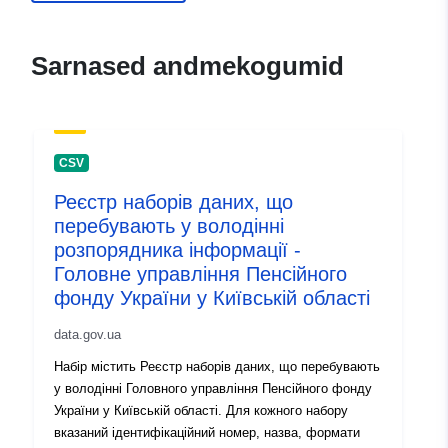
mailto:cv.publicinfo@tax.gov.ua
Sarnased andmekogumid
Kataloogi kirje:
Lisatud andmetele.europa.eu:
28 J
2026
Ajakohastatud veebisaidil Data.eu
29 July 2026
CSV
Реєстр наборів даних, що
Identifikaatorid:
19535196-17ff-46f1-9adc-
перебувають у володінні
202fea883173
розпорядника інформації -
Головне управління Пенсійного
uriRef:
http://data.europa.eu/88u/dataset
фонду України у Київській області
17ff-46f1-9adc-202fea883173
data.gov.ua
Versiooni teave:
1.0
Набір містить Реєстр наборів даних, що перебувають
у володінні Головного управління Пенсійного фонду
України у Київській області. Для кожного набору
вказаний ідентифікаційний номер, назва, формати