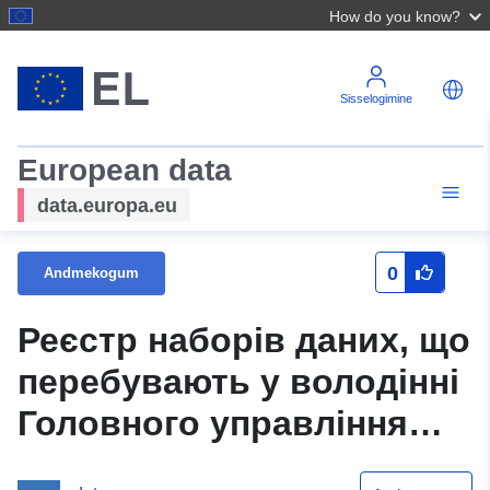
How do you know?
Sisselogimine
European data
data.europa.eu
0
Andmekogum
Реєстр наборів даних, що
перебувають у володінні
Головного управління
ДПС у Чернівецькій