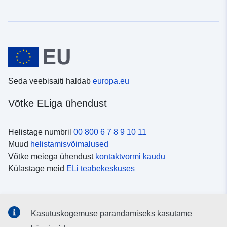
Seda veebisaiti haldab
europa.eu
Võtke ELiga ühendust
Helistage numbril
00 800 6 7 8 9 10 11
Muud
helistamisvõimalused
Võtke meiega ühendust
kontaktvormi kaudu
Külastage meid
ELi teabekeskuses
Sotsiaalmeedia
Kasutuskogemuse parandamiseks kasutame