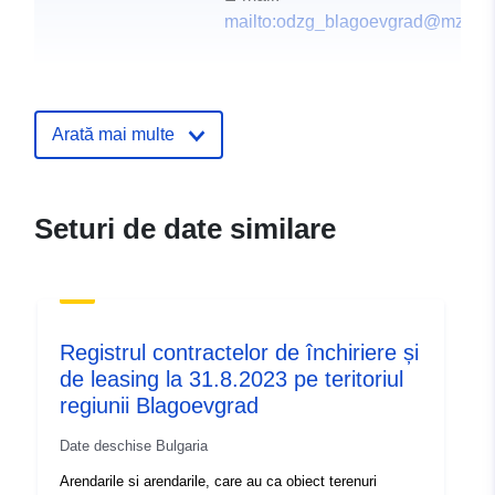
mailto:odzg_blagoevgrad@mzh.g
Registru catalog:
Adăugat la data.europa.eu:
18
December 2023
Arată mai multe
Informații actualizate la data a.eur
18 December 2023
uriRef:
http://data.europa.eu/88u/dataset/
Seturi de date similare
Registrul contractelor de închiriere și
de leasing la 31.8.2023 pe teritoriul
regiunii Blagoevgrad
Date deschise Bulgaria
Arendarile si arendarile, care au ca obiect terenuri