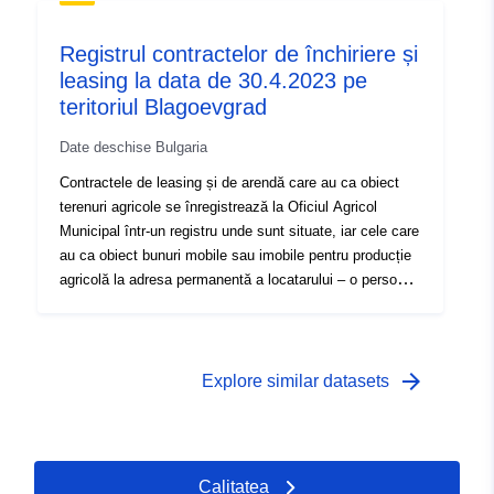
Registrul contractelor de închiriere și
leasing la data de 30.4.2023 pe
teritoriul Blagoevgrad
Date deschise Bulgaria
Contractele de leasing și de arendă care au ca obiect
terenuri agricole se înregistrează la Oficiul Agricol
Municipal într-un registru unde sunt situate, iar cele care
au ca obiect bunuri mobile sau imobile pentru producție
agricolă la adresa permanentă a locatarului – o persoană
fizică sau un comerciant unic, sau la sediul social sau la
adresa de administrare a persoanei juridice – chiriaș.
arrow_forward
Explore similar datasets
Calitatea