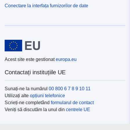
Conectare la interfața furnizorilor de date
Acest site este gestionat
europa.eu
Contactați instituțiile UE
Sunați-ne la numărul
00 800 6 7 8 9 10 11
Utilizați alte
opțiuni telefonice
Scrieți-ne completând
formularul de contact
Veniți să discutăm la unul din
centrele UE
Platformele de comunicare socială