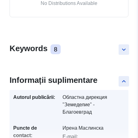
No Distributions Available
Keywords
8
keyboard_arrow_down
Informații suplimentare
keyboard_arrow_up
Autorul publicării:
Областна дирекция
"Земеделие" -
Благоевград
Puncte de
Ирена Маслинска
contact:
E-mail: