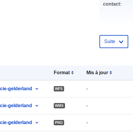
contact:
Compte rend
catalogue:
Suite
uriRef:
Format
Mis à jour
cie-gelderland
-
WFS
cie-gelderland
-
WMS
cie-gelderland
-
PNG