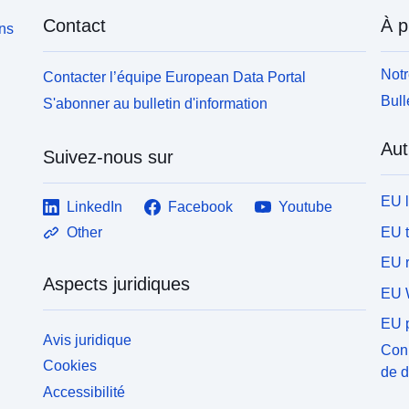
Contact
À p
ons
Notr
Contacter l’équipe European Data Portal
Bull
S'abonner au bulletin d'information
Aut
Suivez-nous sur
EU 
LinkedIn
Facebook
Youtube
EU 
Other
EU r
Aspects juridiques
EU 
EU p
Avis juridique
Conn
Cookies
de 
Accessibilité