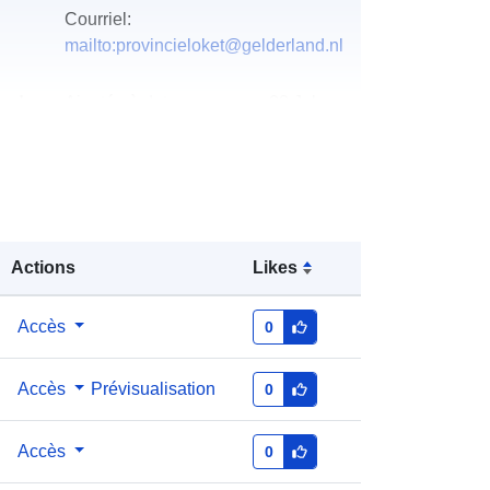
Courriel:
mailto:provincieloket@gelderland.nl
u du
Ajoutée à data.europa.eu:
28 July
2026
Mise à jour sur data.europa.eu:
29
July 2026
http://data.europa.eu/88u/dataset/19
Actions
Likes
733-meetnet-grondwaterkwaliteit-
provincie-gelderland
Accès
0
Accès
Prévisualisation
0
Accès
0