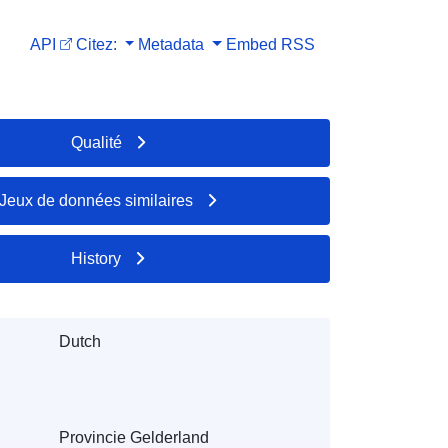
API
Citez:
Metadata
Embed
RSS
Qualité
Jeux de données similaires
History
Dutch
Provincie Gelderland