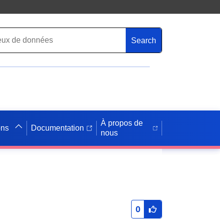
Search
À propos de
ons
Documentation
nous
0