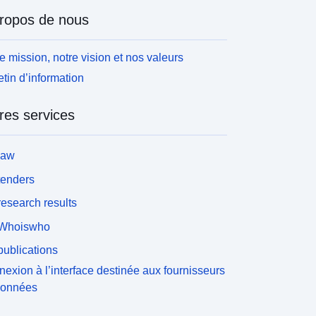
ropos de nous
e mission, notre vision et nos valeurs
etin d’information
res services
law
tenders
esearch results
Whoiswho
ublications
exion à l’interface destinée aux fournisseurs
données