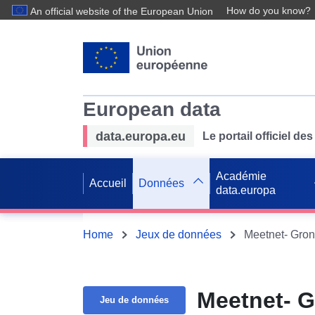
How do you know?
An official website of the European Union
European data
data.europa.eu
Le portail officiel 
Académie
Accueil
Données
data.europa
Home
Jeux de données
Meetnet- Gron
Meetnet- G
Jeu de données